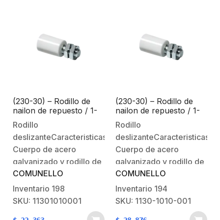
(230-30) – Rodillo de
(230-30) – Rodillo de
nailon de repuesto / 1-
nailon de repuesto / 1-
3/16″ (30 mm) de
3/16″ (30 mm) de
Rodillo
Rodillo
diámetro
diámetro
deslizanteCaracteristicas:Material:
deslizanteCaracteristicas:Ma
Cuerpo de acero
Cuerpo de acero
galvanizado y rodillo de
galvanizado y rodillo de
COMUNELLO
COMUNELLO
nailon.Peso de la pieza
nailon.Peso de la pieza
0,41 lb (0,19 kg)Notas
0,41 lb (0,19 kg)Notas
Inventario
198
Inventario
194
adicionales:Piezas de
adicionales:Piezas de
SKU: 11301010001
SKU: 1130-1010-001
desgaste: OlivaRequiere
desgaste: OlivaRequiere