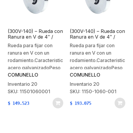
meses.
meses.
(300V-140) – Rueda con
(300V-140) – Rueda con
Ranura en V de 4″ /
Ranura en V de 4″ /
Para puertas corredizas
Para puertas corredizas
Rueda para fijar con
Rueda para fijar con
/ Hasta 600 lb (270 Kg)
/ Hasta 600 lb (270 Kg)
ranura en V con un
ranura en V con un
/ 1 Rodamiento / 1″ de
/ 1 Rodamiento / 1″ de
Ancho / Galvanizado
Ancho / Galvanizado
rodamiento.Caracteristicas:Material:
rodamiento.Caracteristicas:M
acero galvanizadoPeso
acero galvanizadoPeso
COMUNELLO
COMUNELLO
de la pieza: 5,40 lb
de la pieza: 5,40 lb
(2,45 kg)Fijación: Se fija
(2,45 kg)Fijación: Se fija
Inventario
20
Inventario
20
al montante inferior
al montante inferior
SKU: 11501060001
SKU: 1150-1060-001
mediante tornillo y
mediante tornillo y
$
149.523
$
193.075
tuerca especiales.Notas
tuerca especiales.Notas
adicionales:Pieza de
adicionales:Pieza de
desgaste: Cojinete,
desgaste: Cojinete,
ranura de
ranura de