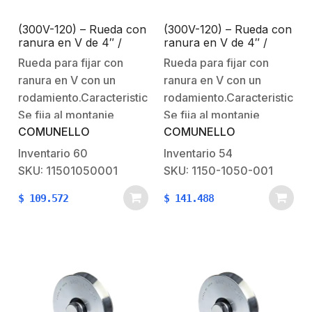
Destacadas:La División
Destacadas:La División
Comunello Gate…
Comunello Gate…
(300V-120) – Rueda con
(300V-120) – Rueda con
ranura en V de 4″ /
ranura en V de 4″ /
Para puertas corredizas
Para puertas corredizas
Rueda para fijar con
Rueda para fijar con
/ Hasta 530 lb (240 Kg)
/ Hasta 530 lb (240 Kg)
ranura en V con un
ranura en V con un
/ 1 rodamiento / 7/8″ de
/ 1 rodamiento / 7/8″ de
ancho / Galvanizado
ancho / Galvanizado
rodamiento.Caracteristicas:Fijación:
rodamiento.Caracteristicas:F
Se fija al montanje
Se fija al montanje
COMUNELLO
COMUNELLO
inferior mediante tornillo
inferior mediante tornillo
y tuerca
y tuerca
Inventario
60
Inventario
54
especiales.Material:
especiales.Material:
SKU: 11501050001
SKU: 1150-1050-001
acero galvanizadoPeso
acero galvanizadoPeso
$
109.572
$
141.488
de la pieza: 3,68 lb (1,67
de la pieza: 3,68 lb (1,67
kg)Notas
kg)Notas
adicionales:Pieza de
adicionales:Pieza de
desgaste: Cojinete,
desgaste: Cojinete,
ranura de
ranura de
ruedaRequiere
ruedaRequiere
mantenimiento cada 6
mantenimiento cada 6