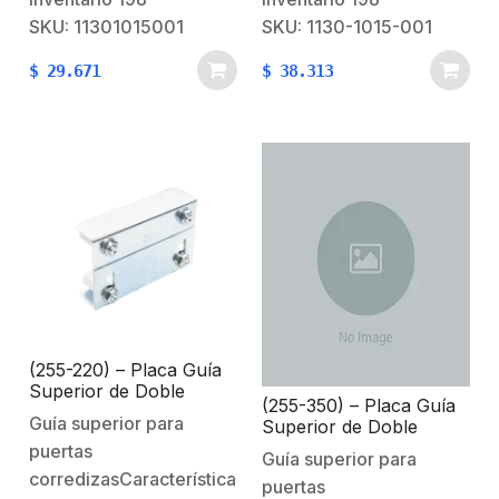
adicionales:Piezas de
adicionales:Piezas de
SKU: 11301015001
SKU: 1130-1015-001
desgaste:
desgaste:
$
29.671
$
38.313
OlivaMantenimiento
OlivaMantenimiento
requerido cada 6
requerido cada 6
meses.
meses.
(255-220) – Placa Guía
Superior de Doble
(255-350) – Placa Guía
Regulación para
Guía superior para
Superior de Doble
Cancelas Corredizas /
Regulación para
puertas
Ajustable de 35 a 62 mm
Guía superior para
Puertas Corredizas /
/ Con 4 Rodillos de 30
corredizasCaracterísticasFabricado
puertas
Ajustable de 62 a 85
mm / Galvanizado