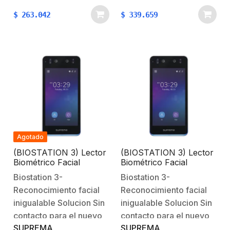
$
263.042
$
339.659
Agotado
(BIOSTATION 3) Lector
(BIOSTATION 3) Lector
Biométrico Facial
Biométrico Facial
Standalone / 50.000
Standalone / 50.000
Biostation 3-
Biostation 3-
Rostros / Lector de QR
Rostros / Lector de QR
Reconocimiento facial
Reconocimiento facial
(opcional) / 100.000
(opcional) / 100.000
Tarjetas: 125 KHz EM,
Tarjetas: 125 KHz EM,
inigualable Solucion Sin
inigualable Solucion Sin
13.56 MHz MIFARE,
13.56 MHz MIFARE,
contacto para el nuevo
contacto para el nuevo
BLE y NFC / uso con
ICLASS SE/SR/SEOS,
SUPREMA
SUPREMA
estandar de la seguridad
estandar de la seguridad