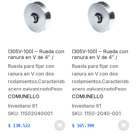
ruedaRequiere
ruedaRequiere
mantenimiento cada 6
mantenimiento cada 6
meses.
meses.
(305V-100) – Rueda con
(305V-100) – Rueda con
ranura en V de 4″ /
ranura en V de 4″ /
Para puertas corredizas
Para puertas corredizas
Rueda para fijar con
Rueda para fijar con
/ Hasta 940 lb (425 Kg)
/ Hasta 940 lb (425 Kg)
ranura en V con dos
ranura en V con dos
/ 2 rodamientos / 1-1/8″
/ 2 rodamientos / 1-1/8″
de ancho / Galvanizado
de ancho / Galvanizado
rodamientos.Caracteristicas:Material:
rodamientos.Caracteristicas:
acero galvanizadoPeso
acero galvanizadoPeso
COMUNELLO
COMUNELLO
de la pieza: 3,21 lb (1,46
de la pieza: 3,21 lb (1,46
kg)Fijación: Se fija al
kg)Fijación: Se fija al
Inventario
61
Inventario
61
montante inferior
montante inferior
SKU: 11502040001
SKU: 1150-2040-001
mediante tornillo y
mediante tornillo y
$
130.522
$
165.394
tuerca especiales.Notas
tuerca especiales.Notas
adicionales:Pieza de
adicionales:Pieza de