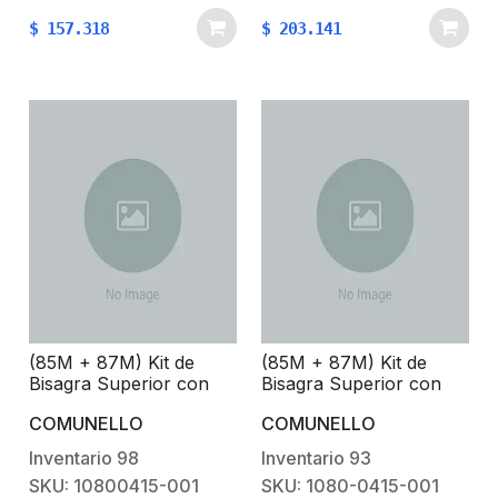
mediante tornillo y
mediante tornillo y
$
157.318
$
203.141
tuerca especiales.Notas
tuerca especiales.Notas
adicionales:Pieza de
adicionales:Pieza de
desgaste: Cojinete,
desgaste: Cojinete,
ranura de
ranura de
ruedaRequiere
ruedaRequiere
mantenimiento cada 6
mantenimiento cada 6
meses.
meses.
(85M + 87M) Kit de
(85M + 87M) Kit de
Bisagra Superior con
Bisagra Superior con
Rodamiento y Placa /
Rodamiento y Placa /
COMUNELLO
COMUNELLO
Capacidad 450 Kg /
Capacidad 450 Kg /
Acabado Galvanizado
Acabado Galvanizado
Inventario
98
Inventario
93
SKU: 10800415-001
SKU: 1080-0415-001