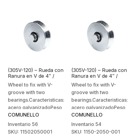
desgaste: Cojinete,
desgaste: Cojinete,
ranura de
ranura de
ruedaRequiere
ruedaRequiere
mantenimiento cada 6
mantenimiento cada 6
meses.
meses.
(305V-120) – Rueda con
(305V-120) – Rueda con
Ranura en V de 4″ /
Ranura en V de 4″ /
Para puertas corredizas
Para puertas corredizas
Wheel to fix with V-
Wheel to fix with V-
de hasta 990 lb (450
de hasta 990 lb (450
groove with two
groove with two
Kg) / 2 Rodamientos / 1-
Kg) / 2 Rodamientos / 1-
1/8″ de ancho /
1/8″ de ancho /
bearings.Caracteristicas:Material:
bearings.Caracteristicas:Mat
Galvanizado
Galvanizado
acero galvanizadoPeso
acero galvanizadoPeso
COMUNELLO
COMUNELLO
de la pieza: 4,69 lb (2,13
de la pieza: 4,69 lb (2,13
kg)Fijación: Se fija al
kg)Fijación: Se fija al
Inventario
56
Inventario
54
montante inferior
montante inferior
SKU: 11502050001
SKU: 1150-2050-001