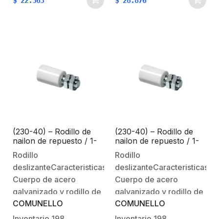
$
22.363
$
28.876
mantenimiento cada 6
mantenimiento cada 6
meses.
meses.
(230-40) – Rodillo de
(230-40) – Rodillo de
nailon de repuesto / 1-
nailon de repuesto / 1-
1/2″ (40 mm) de
1/2″ (40 mm) de
Rodillo
Rodillo
diámetro
diámetro
deslizanteCaracteristicas:Material:
deslizanteCaracteristicas:Ma
Cuerpo de acero
Cuerpo de acero
galvanizado y rodillo de
galvanizado y rodillo de
COMUNELLO
COMUNELLO
nailon.Peso de la pieza
nailon.Peso de la pieza
0,59 lb (0,27 kg)Notas
0,59 lb (0,27 kg)Notas
Inventario
198
Inventario
198