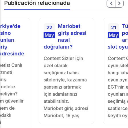
Publicación relacionada
Mariobet
Türkiye’de
22
21
giriş adresi
popülerliğin
May
May
nasıl
artıran EGT
doğrulanır?
slot oyunları
Content Sizler için
Content Q: Amusnet
özel olarak
oyun sitelerinde
seçtiğimiz bahis
hangi cihazlarda
siteleriyle, kazanma
oyun oynayabilirim?
şansınızı artırmak
EGT’nin en iyi
için adımlarınızı
oyunları arasından
atabilirsiniz.
seçilmiş oyunlarla,
Mariobet giriş adresi
saatlerce süren
Mariobet, 18 yaş
keyifli oyun