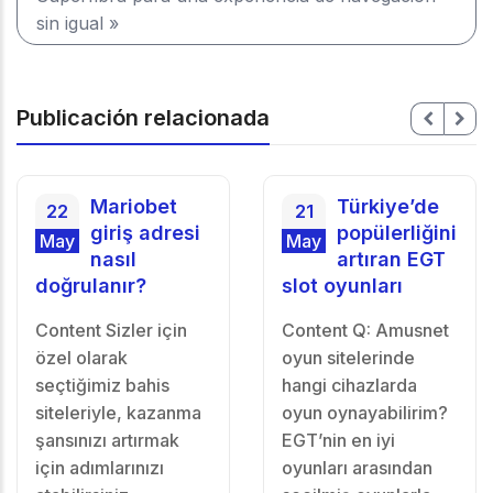
sin igual »
Publicación relacionada
Mariobet
Türkiye’de
22
21
giriş adresi
popülerliğini
May
May
nasıl
artıran EGT
doğrulanır?
slot oyunları
Content Sizler için
Content Q: Amusnet
özel olarak
oyun sitelerinde
seçtiğimiz bahis
hangi cihazlarda
siteleriyle, kazanma
oyun oynayabilirim?
şansınızı artırmak
EGT’nin en iyi
için adımlarınızı
oyunları arasından