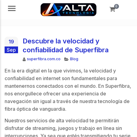
0
Menú
Descubre la velocidad y
19
confiabilidad de Superfibra
Sep
Autor
Categorías
superfibra.com.co
Blog
En la era digital en la que vivimos, la velocidad y
confiabilidad en internet son fundamentales para
mantenernos conectados con el mundo. En Superfibra,
nos enorgullece ofrecer una experiencia de
navegación sin igual a través de nuestra tecnología de
fibra óptica de vanguardia.
Nuestros servicios de alta velocidad te permitirán
disfrutar de streaming, juegos y trabajo en línea sin
interrupciones. Ya sea que estés transmitiendo tu serie