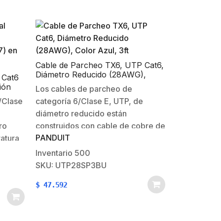
Cable de Parcheo TX6, UTP Cat6,
Diámetro Reducido (28AWG),
 Cat6
Color Azul, 3ft
ión
Los cables de parcheo de
/Clase
categoría 6/Clase E, UTP, de
diámetro reducido están
ro
construidos con cable de cobre de
PANDUIT
atura
par trenzado sin blindar calibre 28
AWG (CM/LSZH de doble
Inventario
500
%
clasificación), con plugs
SKU: UTP28SP3BU
A-568-
modulares RJ45 de alto
$
47.592
n un
rendimiento. Los cables de
iclos
conexión se ofrecen en
ión en
múltiples…