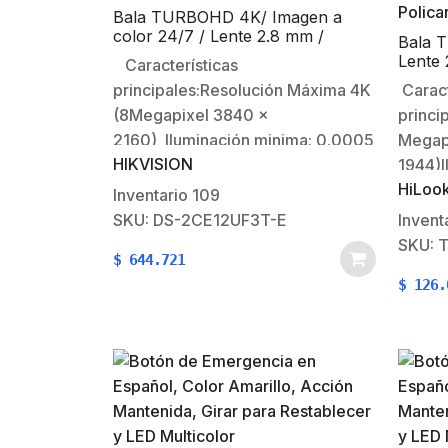
Bala TURBOHD 4K/ Imagen a
color 24/7 / Lente 2.8 mm /
Bala 
METAL / Luz Blanca 40 mts /
Lente 
Características
Exterior IP67 / WDR 130 dB
Exteri
principales:Resolución Máxima 4K
Caract
TVI-A
(8Megapixel 3840 x
princi
Polica
2160) Iluminación minima: 0.0005
Megap
HIKVISION
Lux @ (F1.0, AGC ON)Lente fijo:
1944)I
HiLoo
2.8 mm (Angulo de apertura
@ (F1.
Inventario
109
93°)40 Metros de luz blanca
IR.Len
SKU: DS-2CE12UF3T-E
Invent
(Ayuda a iluminar el sitio para
apertu
SKU: 
$
644.721
mantener la imagen siempre a
(visió
$
126.
color)WDR de
tecnol
130dBCaracterísticas Físicas y
CVBS).
Eléctricas:Temperatura de
AGC.Ca
Operación:…