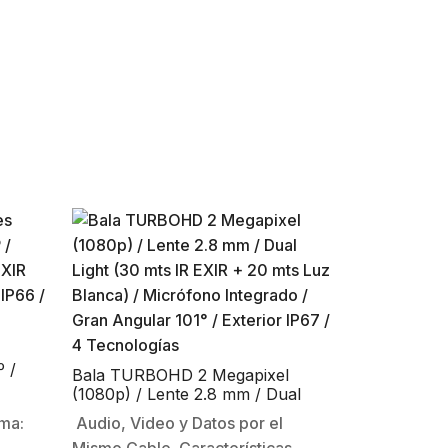
º /
Bala TURBOHD 2 Megapixel
 EXIR
(1080p) / Lente 2.8 mm / Dual
 IP66 /
Light (30 mts IR EXIR + 20 mts
ima:
Audio, Video y Datos por el
S
Luz Blanca) / Micrófono