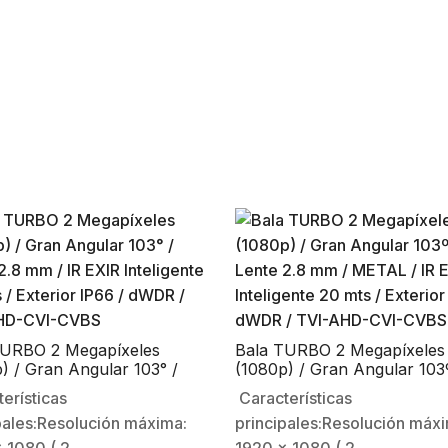
iores.Uso recomendado…
TURBO 2 Megapíxeles
Bala TURBO 2 Megapíxeles
) / Gran Angular 103° /
(1080p) / Gran Angular 103
2.8 mm / IR EXIR Inteligente
Lente 2.8 mm / METAL / IR
erísticas
Características
 / Exterior IP66 / dWDR /
Inteligente 20 mts / Exterior
pales:Resolución máxima:
principales:Resolución máx
HD-CVI-CVBS
dWDR / TVI-AHD-CVI-CVB