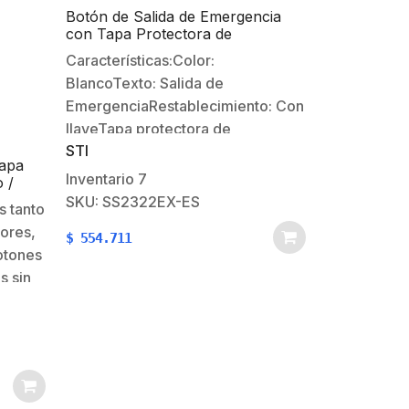
Botón de Salida de Emergencia
con Tapa Protectora de
Policarbonato Súper Resistente y
Características:Color:
Restablecimiento con Llave
BlancoTexto: Salida de
EmergenciaRestablecimiento: Con
llaveTapa protectora de
STI
policarbonato que protege contra
Tapa
la activación accidental y
Inventario
7
 /
vandalismoPlaca posterior de
SKU: SS2322EX-ES
 tanto
/
acero inoxidable
iores,
$
554.711
otones
s sin
a
sador 3
 de
botón
uchos