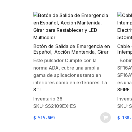
Botón de Salida de Emergencia en
Cable 
Español, Acción Mantenida, Girar
Intemp
para Restablecer y LED Multicolor
Electri
Este pulsador Cumple con la
Bobin
500mt
norma ADA, cubre una amplia
SF16A
gama de aplicaciones tanto en
SF16A
interiores como en exteriores. La
es una
STI
SFIRE
estación está moldeada de
metros
policarbonato muy resistente e
para c
Inventario
36
Invent
incluye un color en la caja
fabric
SKU: SS2109EX-ES
SKU: 
posterior y una placa posterior de
para u
$
515.669
$
138.
acero inoxidable. El policarbonato
resist
está respaldado…
garant