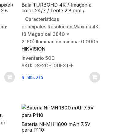
ixel)
Bala TURBOHD 4K / Imagen a
 2.8
color 24/7 / Lente 2.8 mm /
R 30
METAL / Luz Blanca 20 mts /
Características
Exterior IP67 / WDR 130 dB
ima:
principales:Resolución Máxima 4K
(8 Megapixel 3840 x
2160) Iluminación minima: 0.0005
HIKVISION
mm
Lux @ (F1.0, AGC ON)Lente fijo:
 mts IR
2.8mm (Angulo de apertura
Inventario
500
TVI /
110°)20 Metros de luz blanca
SKU: DS-2CE10UF3T-E
(Ayuda a iluminar el sitio para
$
585.215
tre 8
mantener la imagen siempre a
color)WDR de
130dBCaracterísticas Físicas y
Eléctricas:Temperatura de
Operación:…
Batería Ni-MH 1800 mAh 7.5V
para P110