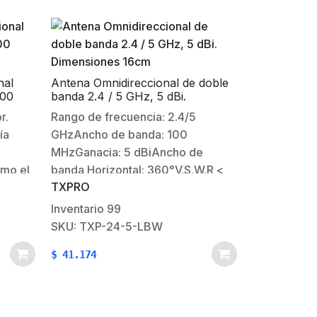
nal
Antena Omnidireccional de doble
500
banda 2.4 / 5 GHz, 5 dBi.
Dimensiones 16cm
r.
Rango de frecuencia: 2.4/5
ía
GHzAncho de banda: 100
MHzGanacia: 5 dBiAncho de
mo el
banda Horizontal: 360°V.S.W.R <
TXPRO
ution
tipo1.5Impedancia Nominal:
50ΩPolarización VerticalPotencia
Inventario
99
Máxima: 100 WConector:
SKU: TXP-24-5-LBW
 1710 –
RPSMAMDimensiones 165 * 200
$
41.174
mmPeso: 20 grResistencia la
viento: 60 m/s
5º…