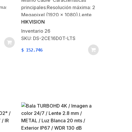
Mismo Cable Características
Integrado / Gran Angular 101° /
Exterior IP67 / 4 Tecnologías
ima:
principales:Resolución máxima: 2
 0 Lux
Megapixel (1920 x 1080).Lente
HIKVISION
ngulo
fijo: 2.8 mm (ángulo de visión
 EXIR
101°).30 mts smart IR (visión
Inventario
26
nocturna).20 mts Luz
SKU: DS-2CE16D0T-LTS
(TVI /
BlancaSoporta las 4 tecnologías
$
152.746
s:
del mercado (TVI / AHD / CVI /
CVBS).dWDR.Soporta
coaxitron.Nota: El audio…