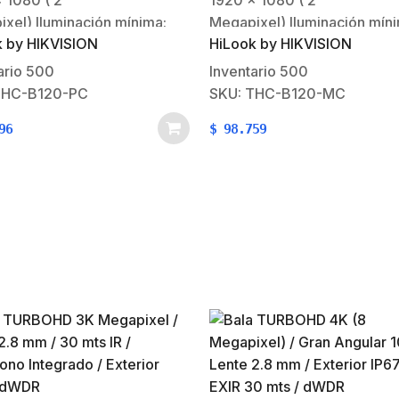
 1080 ( 2
1920 x 1080 ( 2
xel) Iluminación mínima:
Megapixel) Iluminación mín
k by HIKVISION
HiLook by HIKVISION
ux @ (F1.2, AGC ON), 0 Lux
0.01 Lux @ (F1.2, AGC ON),
.Lente fijo: 2.8 mm (ángulo
con IR.Lente fijo: 2.8 mm (a
ario
500
Inventario
500
rtura 103º).20 mts IR EXIR
de apertura 103º).20 mts IR
THC-B120-PC
SKU: THC-B120-MC
n nocturna).Soporta 4
(visión nocturna).Soporta 4
96
$
98.759
ogías seleccionables (TVI /
tecnologías seleccionables 
CVI / CVBS).Funciones:
AHD / CVI / CVBS).Funcione
/ BLC…
dWDR / BLC…