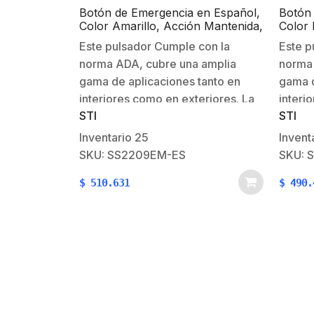
Botón de Emergencia en Español,
Botón 
Color Amarillo, Acción Mantenida,
Color 
Girar para Restablecer y LED
Girar 
Este pulsador Cumple con la
Este p
Multicolor
Multic
norma ADA, cubre una amplia
norma 
gama de aplicaciones tanto en
gama d
interiores como en exteriores. La
interi
STI
STI
estación está moldeada de
estaci
policarbonato muy resistente e
polica
Inventario
25
Invent
incluye un color en la caja
incluy
SKU: SS2209EM-ES
SKU: 
posterior y una placa posterior de
poster
$
510.631
$
490.
acero inoxidable. El policarbonato
acero 
está respaldado…
está 