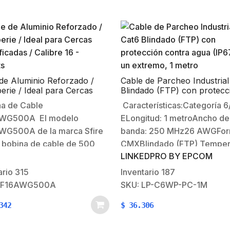
son UL, cUL y…
de Aluminio Reforzado /
Cable de Parcheo Industrial
erie / Ideal para Cercas
Blindado (FTP) con protecc
ficadas / Calibre 16 –
contra agua (IP67) en un
a de Cable
Características:Categoría 6
s
extremo, 1 metro
WG500A El modelo
ELongitud: 1 metroAncho de
WG500A de la marca Sfire
banda: 250 MHz26 AWGFor
 bobina de cable de 500
CMXBlindado (FTP) Temper
LINKEDPRO BY EPCOM
 diseñada específicamente
de Operación: -20°C ~
ercos eléctricos. Este cable,
80°CHumedad: 20% ~ 80
ario
315
Inventario
187
ado en aluminio, es ideal
RHCertificaciones: ANSI/TI
SF16AWG500A
SKU: LP-C6WP-PC-1M
so en exteriores debido a su
C.2, RoHSProtección IP67 e
342
$
36.306
encia anticorrosiva, lo que
extremoCiclo de Vida: 750 c
iza durabilidad y
de inserciónSoporta inmers