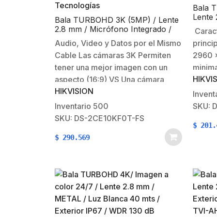
Bala 
Lente 
Bala TURBOHD 3K (5MP) / Lente
Micróf
2.8 mm / Micrófono Integrado /
Caract
IP67 
Imagen a Color 24/7 / Luz Blanca
Audio, Video y Datos por el Mismo
princi
20m / Exterior IP67 / dWDR / 4
Cable Las cámaras 3K Permiten
2960 ×
Tecnologías
tener una mejor imagen con un
minima
HIKVI
aspecto (16:9) VS Una cámara
ON) Le
HIKVISION
tradicional de 5 MP (4:3)Vídeo
105°)3
Invent
Comparación 3K (16:9) VS 5 MP
(Ayuda 
Inventario
500
SKU: 
(4:3) Características
manten
SKU: DS-2CE10KF0T-FS
$
201.
principales:Resolución Máxima: 3K
color)
$
290.569
(5 Megapixel) (2960 x
@10FP
1665) Iluminación minima: 0.001
4MP @
Lux @…
@25F