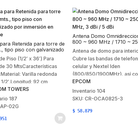
Antena Domo Omnidireccio
800 ~ 960 MHz / 1710 ~ 2
para Retenida para torre de
MHz, 3 dBi / 5 dBi
., tipo piso con galvanizado
Antena de domo para interio
mersión en caliente
de Piso (1/2′ x 36′) Para
Cubre las bandas de telefon
de 30 MtsCaracterísticas
celular y Nextel Iden
:Material: Varilla redonda
(800/850/1900MHz), así co
EPCOM
e 1/2′.Longitud: 92 cm
servicio de 4G y Nextel Evol
OM TOWERS
alvanizado: Inmersión en
(1710-2155MHz)Tipo: Domo
Inventario
104
te.Diametro de argolla: 13.6
Omnidireccional.Rango de
ario
187
SKU: CR-OCA0825-3
3′)Peso:1.55 kgProducto
frecuencia: 800 – 960 MHz/
SAP-02G
$
58.879
rado Bajo Normas ISO
2500 MHz.Ganancia: 3 dBi /
951
racterísticas
5dBiPolarización:
cadas:Recomendada para
Vertical.Apertura: 360º / 8
s de torres de 30 metros o