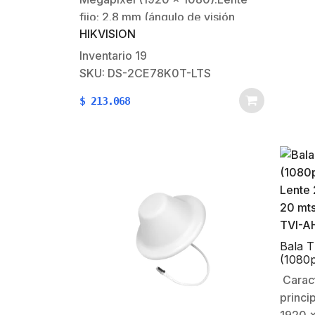
infer
fijo: 2.8 mm (ángulo de visión
HIKVISION
105°).Dual light (40 mts smart IR +
40 mts luz blanca).Soporta las 4
Inventario
19
tecnologías del mercado (TVI /
SKU: DS-2CE78K0T-LTS
AHD / CVI / CVBS).dWDR / BLC /
$
213.068
HLC.Audio de dos vías
(micrófono…
Bala 
(1080p
Lente 
Caract
20 mts
princi
TVI-A