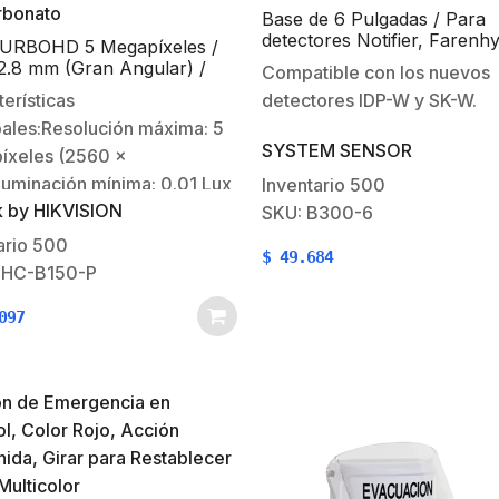
Base de 6 Pulgadas / Para
detectores Notifier, Farenhy
TURBOHD 5 Megapíxeles /
Silent Knight y Fire-Lite / Co
2.8 mm (Gran Angular) /
Compatible con los nuevos
Blanco
or IP66 / IR EXIR 20 mts /
erísticas
detectores IDP-W y SK-W.
HD-CVI-CVBS /
pales:Resolución máxima: 5
rbonato
SYSTEM SENSOR
íxeles (2560 x
luminación mínima: 0.01 Lux
Inventario
500
k by HIKVISION
2, AGC ON), 0 Lux con
SKU: B300-6
te fijo: 2.8 mm (ángulo de
ario
500
$
49.684
ra 110º).20 mts IR EXIR
THC-B150-P
n nocturna).Soporta 4
097
ogías (TVI / AHD / CVI /
Funciones: dWDR / BLC /
racterísticas…