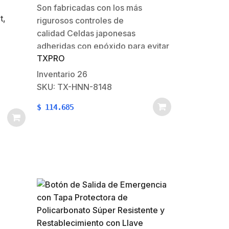
Son fabricadas con los más
t,
rigurosos controles de
lor
calidad Celdas japonesas
adheridas con epóxido para evitar
TXPRO
vibraciones o
movimiento.Carcasas más fuertes
Inventario
26
de ABS puro sin reciclaje y
SKU: TX-HNN-8148
selladas con soldadora sónicaUna
$
114.685
construcción resistente a caídas y
golpes para evitar
quebradurasCumple con
especificaciones militares. ¡Incluye
garantía de un…