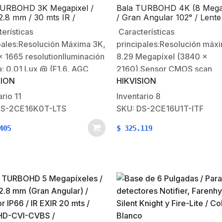
TURBOHD 3K Megapixel /
Bala TURBOHD 4K (8 Megap
2.8 mm / 30 mts IR /
/ Gran Angular 102° / Lente
ono Integrado / Exterior
mm / Exterior IP67 / IR EXI
erísticas
Características
/ dWDR
mts / dWDR
pales:Resolución Máxima 3K,
principales:Resolución máx
 1665 resolutionIluminación
8.29 Megapíxel (3840 x
: 0.01 Lux @ (F1.6, AGC
2160).Sensor CMOS scan
SION
HIKVISION
nte fijo: 2.8 mm (FOV
progresivo.Lente fijo: 2.8 
0 Metros de luz blanca
(ángulo de visión 102.2º).30
ario
11
Inventario
8
a iluminar el sitio para
EXIR.Soporta 4 tecnologías (
DS-2CE16K0T-LTS
SKU: DS-2CE16U1T-ITF
er la imagen siempre a
AHD / CVI / CVBS).Permite
405
$
325.119
IR 30 MetrosTVI 3K
seleccionar la resolución en
S/12.5FPS/20FPS/25FPS,
Megapíxel / 5 Megapíxel / 4
25FPS/30FPS, 1080P
Megapíxel / 2
PS/30FPSDWDR /…
Megapíxel.Funciones:…