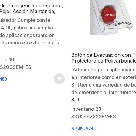
de Emergencia en Español,
Rojo, Acción Mantenida,
para Restablecer y LED
ulsador Cumple con la
olor
ADA, cubre una amplia
e aplicaciones tanto en
ores como en exteriores. La
ón está moldeada de
Botón de Evacuación con 
rbonato muy resistente e
ario
10
Protectora de Policarbonato
e un color en la caja
Súper Resistente y
SS2009EM-ES
Adecuado para aplicaciones
Restablecimiento con Llave 
ior y una placa posterior de
en interiores como en exter
Doble Salida de Relevador
480
inoxidable. El policarbonato
STI tiene una variedad de b
respaldado…
de emergencia, interruptore
STI
contacto, botones de alarm
contra incendios, botón pul
Inventario
23
en 1, interruptores de punto
SKU: SS2322EV-ES
llamada e interruptores de 
$
589.974
pulsador multipropósito. M