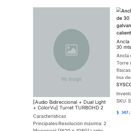
Ancla 
30 mts
por in
Ancla 
Torre 
físicas
lisa d
SYSC
(36′)G
calien
Invent
cm (5.
SKU: 
[Audio Bidireccional + Dual Light
Elabo
+ ColorVu] Turret TURBOHD 2
$
347.
Megapixel (1080p) / Lente 2.8 mm
9000Ca
Características
/ 40 mts IR EXIR + 40 mts Luz
Desta
Principales:Resolución máxima: 2
Blanca / Micrófono y Bocina
altura
Integrado / Exterior IP67 / dWDR
Megapixel (1920 x 1080).Lente