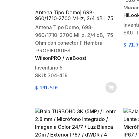
1920 x
Megapi
Antena Tipo Domo| 698-
HiLoo
0.01 L
960/1710-2700 MHz, 2/4 dB | 75
con IR
Ohm, con conector F Hembra.
Invent
Antena Tipo Domo, 698-
de ape
SKU: 
960/1710-2700 MHz, 2/4 dB, 75
(visió
Ohm con conector F Hembra.
$
71.7
tecnol
PROPIEDADES
AHD / 
WilsonPRO / weBoost
DESTACADOSInterior, antena 4G /
dWDR 
3G para montaje en
Inventario
5
techo.Funciona con amplificadores
SKU: 304-419
y accesorios de
$
291.510
75 ohm.Instalaciones fijas.Plano
de tierra incorporado.Hasta 5.1 dB
de ganancia.