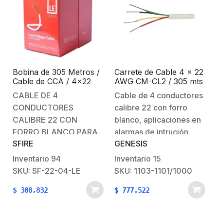
km/h.Ganancia máxima:
10 dBi.La antena
sectorial de alta
tecnología.Los sectores
simétricos de RF,…
Bobina de 305 Metros /
Carrete de Cable 4 x 22
Cable de CCA / 4×22
AWG CM-CL2 / 305 mts
AWG / Tipo Aluminio
/ Para uso Interior / Sin
CABLE DE 4
Cable de 4 conductores
Revestido de Cobre /
Blindaje / Para
CONDUCTORES
calibre 22 con forro
Aplicaciones en
Aplicaciones de Alarmas
Alarmas de Intrusión
de Intrusión / Control de
CALIBRE 22 CON
blanco, aplicaciones en
/Automatización
Acceso /
FORRO BLANCO PARA
alarmas de intrución,
Automatización / Voceo
SFIRE
GENESIS
APLICACIONES EN
control de acceso,
ALARMAS, CONTROL
automatización y
Inventario
94
Inventario
15
DE ACCESO,
voceo.En los sitemas de
SKU: SF-22-04-LE
SKU: 1103-1101/1000
INTERFONOS Y TV
automatización, control
$
308.832
$
777.522
PORTEROS.Conductores
de acceso y alarmas, la
de cobre suave sólido
marca Genesis® de
aislamiento de PVC,
Honeywell nos trae el