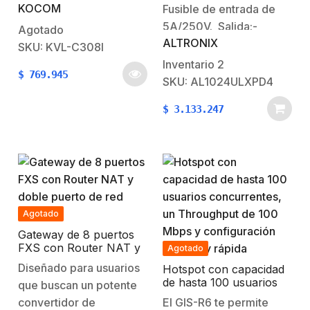
Voltaje de entrada de :
KOCOM
resistenteSoporta los
Fusible de entrada de
115 Vca.
siguientes modelos de
5A/250V. Salida:-
Agotado
ALTRONIX
Monitores para
Salida de 12Vcc.-
SKU: KVL-C308I
Apartamentos KCV301M, KCV-
Corriente de
Inventario
2
$
769.945
A374B , KCV-
alimentación continua
SKU: AL1024ULXPD4
S701MHasta 20
de 10 amperios.- Cuatro
$
3.133.247
apartamentos utilizando
(4) salidas protegidas
el expansor KEL-
con fusibles.- Los
312 o Hasta 32
fusibles de salida tienen
apartamentos utilizando
una potencia nominal de
el expansor KEL-
3.5A/250VCA.- Salida
T324Cableado de 4
filtrada y regulada
Agotado
hilos hacia los
electrónicamente.-
monitores.Apertura de
Protección contra
Gateway de 8 puertos
FXS con Router NAT y
Agotado
puerta con llave de
cortocircuitos y…
doble puerto de red
Diseñado para usuarios
contacto
Hotspot con capacidad
Gigabit
de hasta 100 usuarios
que buscan un potente
KIB*01URegistro de
concurrentes, un
convertidor de
El GIS-R6 te permite
1,022 llaves de
Throughput de 100