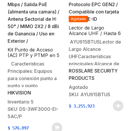
mmAlimentación: 12 V
CD (fuente de
Agotado
alimentación no
incluida)Cerradura
Lector de Largo
Alcance UHF / Hasta 6
LM2805 sólo…
m / Conexión Wiegand /
AYU915BTUSLector de
Protocolo EPC GEN2 /
Largo Alcance
Kit Punto de Acceso
Compatible con tarjeta
(AC) PTP y PTMP en 5
Móvil BLE-ID
UHFCaracterísticas
GHz / PoE / Hasta 867
Características
principales:Alcance de
Mbps / Salida PoE
ROSSLARE SECURITY
Principales: Equipos
lectura UHF de hasta 6
(alimenta una camara) /
Antena Sectorial de H:
PRODUCTS
para conexión punto a
mAdmite comunicación
50° / MIMO 2X2 / 8 dBi
punto y punto
Bluetooth para
Agotado
de Ganancia / Uso en
HIKVISION
multipunto.Distancia
Aplicaciones Rosslare
Exterior /
SKU: AYU915BTUS
de HASTA 3 KM.Cuenta
para teléfonos
Inventario
5
$
3.255.923
con salida PoE de 10
inteligentes BLE-ID™
SKU: DS-3WF3000-EI-
W (para alimentar
para Android e
5AC/P
camara).Interfaz WEB
iOSAmplia gama de
$
576.897
para fácil acceso a su
factores de forma de