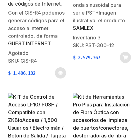
120 Vca 60 Hz
de códigos de Internet,
onda sinusoidal pura
configuración mediante
Con el GIS-R4 podemos
serie PST*Imagen
WIZARD, 1 puerto
generar códigos para el
ilustrativa, el producto
WAN, 4 puertos LAN,
Throughput 150 Mbps
SAMLEX
acceso a Internet
físico puede variar. La
controlado, de forma
serie PST de Samlex
Inventario
3
GUEST INTERNET
segura y regualando las
America es una serie de
SKU: PST-300-12
limitación de cada
inversores de corriente
Agotado
$
2.579.367
código.No es necesario
diseñada para
SKU: GIS-R4
conocimiento muy
aplicaciones de uso
$
1.406.102
avanzado para su
rudo y trabajo continuo,
instalación, ya que
ofreciendo una solución
cuenta con un asistente
confiable y de calidad
de configuración muy
para cubrir…
sencillo.Cuenta con
MOVILIDAD, la
capacidad de generar…