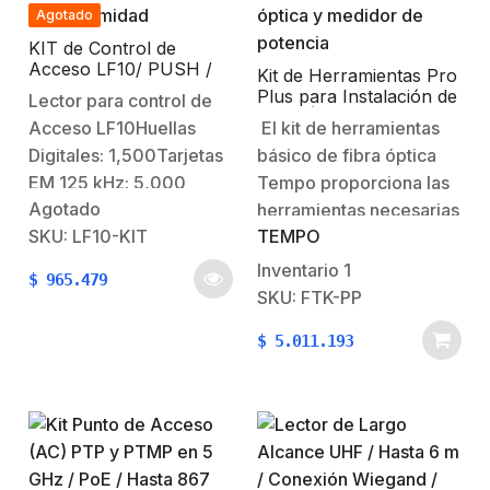
Agotado
KIT de Control de
Acceso LF10/ PUSH /
Kit de Herramientas Pro
Compatible con
Plus para Instalación de
Lector para control de
ZKBioAccess / 1,500
Fibra Óptica con
Acceso LF10Huellas
El kit de herramientas
Usuarios / Electroimán /
accesorios de limpieza
Botón de Salida / Tarjeta
Digitales: 1,500Tarjetas
básico de fibra óptica
de puertos/conectores,
de proximidad
desforradoras de fibra
EM 125 kHz: 5,000
Tempo proporciona las
óptica y medidor de
Agotado
(ACCESSISOCARD,
herramientas necesarias
potencia
SKU: LF10-KIT
TEMPO
ACCESSPROXCARD,
para satisfacer diversas
ACCESKFBPROX).Eventos:
tareas que el técnico
Inventario
1
$
965.479
80,000Comunicación
puede necesitar en el
SKU: FTK-PP
TCP/IP, PUSH,
proceso de instalación
$
5.011.193
Administración con
de fibra óptica para
memoria
realizarlo de manera
USBTemperatura de
segura y efectiva.El Kit
operación: 0 ºC – 45
FTK-PP se suministra en
ºCDimensiones: 83 *
un estuche resistente…
180.09 * 33.2