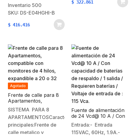
$
322.861
Analógico (CVBS) /
90°. El empuje máximo
Inventario
500
IP.Software cliente
de la cerradura es de
SKU: DS-E04HGHI-B
iVMS-4200.Compatible
272 kg (599,8 lbs). Se
$
416.416
con Hik-Connect P2P
puede utilizar para
(https://appstore.hikvision.com/).Soporta
controlar la
servicio Hik-connect
apertura/cierre de…
Domain / DynDNS / NO-
IP.Soporta 4 canales
TURBOHD / analogicos
+ 1 canal IP = 5 canales
en total.HD-TVI: 1080P
Agotado
Lite…
Frente de calle para 8
Apartamentos,
compatible con
SISTEMA PARA 8
Fuente de alimentación
monitores de 4 hilos,
de 24 Vcd@ 10 A / Con
APARTAMENTOSCaracterísticas
expandible a 20 o 32
capacidad de baterías
deptos.
principales:Frente de
Entrada:- Entrada
de respaldo / 1 salida /
calle metalico y
115VAC, 60Hz, 1.9A.-
Requieren baterías /