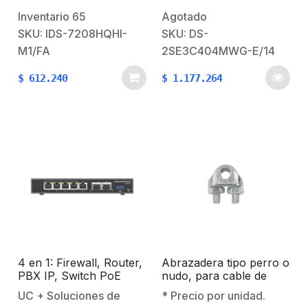
SegundosCrear Cuenta
minima: color 0.005 Lux
Inventario
65
Agotado
en Hik-ConnectCruce de
@ (F1.6, AGC
SKU: IDS-7208HQHI-
SKU: DS-
Linea en 90
ON).Iluminacion minima:
M1/FA
2SE3C404MWG-E/14
Segundos AcuSense
B/N 0.001 Lux @ (F1.6,
$
612.240
$
1.177.264
Áreas
AGC ON).Día / Noche
RestringidasAcuSense
Real (filtro
AlmacenesEvite Falsas
ICR).Funciones
Alarmas Audio, Video y
normales: HLC / ROI /
Datos por el Mismo
WDR 120dB /
Cable Nota
BLCDistancia de
importante:Gracias a las
infrarrojo: 30 mts Smart
nuevas actualizaciones
IR.Cámara…
(mejoras) ahora el DVR
permite aceptar
cámaras TURBOHD de…
4 en 1: Firewall, Router,
Abrazadera tipo perro o
PBX IP, Switch PoE
nudo, para cable de
1/4″.
UC + Soluciones de
* Precio por unidad.