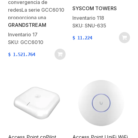
convergencia de
SYSCOM TOWERS
redesLa serie GCC6010
proporciona una
Inventario
118
GRANDSTREAM
extraordinaria solución
SKU: SNU-635
todo en uno que
Inventario
17
$
11.224
redefine la experiencia
SKU: GCC6010
de comunicaciones al
$
1.521.764
fusionar sus soluciones
de redes y
comunicaciones
unificadas en una sola
plataforma. Estos
dispositivos de última
generación combina la
funcionalidad de 4…
Access Point cnPilot
Access Point UniFi WiFi