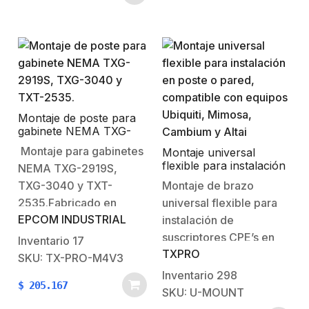
configuración.IP
credenciales UHF
Default AP (192.168.1.35)IP
disponiblesPuede leer
Default CPE (192.168.1.36)Soporta
hasta 10 credenciales
estándar WiFi:
por segundo o hasta 1
IEEE802.11
credencial…
a/n/ac.Velocidad de
hasta: 867
Montaje de poste para
gabinete NEMA TXG-
Mbps.Antenas
2919S, TXG-3040 y
Montaje para gabinetes
interconstruida de 8
Montaje universal
TXT-2535.
flexible para instalación
NEMA TXG-2919S,
dBi.Poder de
en poste o pared,
TXG-3040 y TXT-
Montaje de brazo
Trasmision: 22
compatible con equipos
2535.Fabricado en
universal flexible para
dBm.Encriptacion:…
Ubiquiti, Mimosa,
Cambium y Altai
EPCOM INDUSTRIAL
lámina de acero rolada
instalación de
en frío calibre 16.3.
suscriptores CPE’s en
Inventario
17
TXPRO
Pintura electrostática
poste o pared.-Montaje
SKU: TX-PRO-M4V3
beige.Peso Aprox. 4.34
para instalación
Inventario
298
$
205.167
kg.Enviado desarmado
flexible.-Múltiples
SKU: U-MOUNT
con tornilleria en caja de
ángulos de alineación.-