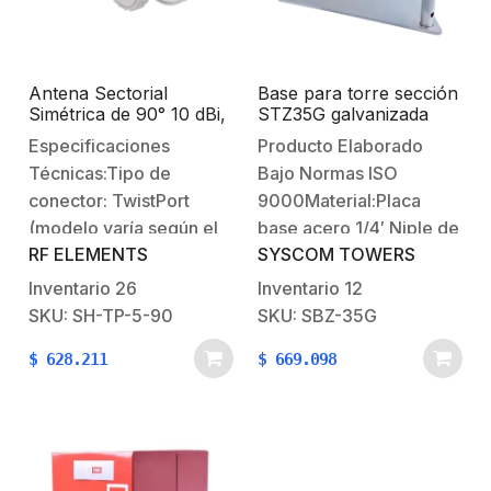
automaticamente el
rendimiento…
Antena Sectorial
Base para torre sección
Simétrica de 90° 10 dBi,
STZ35G galvanizada
5180-6400 MHz, sin
por inmersión en
Especificaciones
Producto Elaborado
lóbulos laterales, para
caliente
Técnicas:Tipo de
Bajo Normas ISO
exterior, listas para
TwistPort con Cambium,
conector: TwistPort
9000Material:Placa
Mimosa, Ubiquiti y
(modelo varía según el
base acero 1/4′ Niple de
MikroTik
RF ELEMENTS
SYSCOM TOWERS
radio que se desea
acero 3/4′ Galvanizado:
conectar, puede verlos
Inmersión en Caliente
Inventario
26
Inventario
12
en ‘Accesorios
(Hot Dip)Peso: 4.3
SKU: SH-TP-5-90
SKU: SBZ-35G
Opcionales’).Grado de
KgPara tramo STZ35G
$
628.211
$
669.098
protección: IP
55.Temperatura que
soporta: -31 a
55°C.Velocidad de
viento que soporta: 160