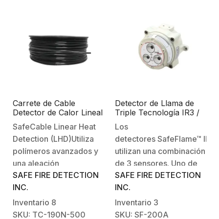
identificado por código
cable trenzado 4 x 22
de colores, y forro total
AWG que destaca
de PVC.Uso en
como…
aplicaciones de alarmas,
cableado de sensores,
cableado…
Carrete de Cable
Detector de Llama de
Detector de Calor Lineal
Triple Tecnología IR3 /
(LHD) a 88°C /
Convencional / Alcance
SafeCable Linear Heat
Los
Convencional / 152
de hasta 60 m /
Detection (LHD)Utiliza
detectores SafeFlame™ IR3
Metros / Recubrimiento
Fabricado en Aluminio /
de Nylon Negro para
Requiere montaje
polímeros avanzados y
utilizan una combinación
Aplicaciones en Exterior
SF3000
una aleación
de 3 sensores. Uno de
SAFE FIRE DETECTION
SAFE FIRE DETECTION
recientemente
ellos monitorea la banda
INC.
INC.
desarrollada para
espectral para
proporcionar una
emisiones de CO2 . Los
Inventario
8
Inventario
3
detección excepcional,
otros dos sensores
SKU: TC-190N-500
SKU: SF-200A