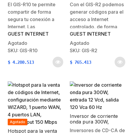
concurrentes, un
configuración mediante
El GIS-R10 te permite
Con el GIS-R2 podemos
Throughput de 100
WIZARD, 1 puerto
compartir de forma
generar códigos para el
Mbps y configuración
WAN, 4 puertos LAN,
sencilla y rápida
Throughput 100 Mbps
segura tu conexión a
acceso a Internet
Internet. Las
controlado, de forma
GUEST INTERNET
GUEST INTERNET
características
segura y regualando las
principales incluyen una
limitación de cada
Agotado
Agotado
pagina de inicio
código.No es necesario
SKU: GIS-R10
SKU: GIS-R2
personalizada, recopilar
conocimiento muy
$
4.280.513
$
765.413
los datos de marketing
avanzado para su
y gestionar los usuarios
instalación, ya que
con una gama de
cuenta con un asistente
potentes herramientas.
de configuración muy
Puedes elegir cómo tu
sencillo.Cuenta con
deseas proporcionar el
MOVILIDAD, la
acceso a…
capacidad de…
Inversor de corriente
onda pura 300W,
Agotado
entrada 12 Vcd, salida
Inversores de CD-CA de
Hotspot para la venta