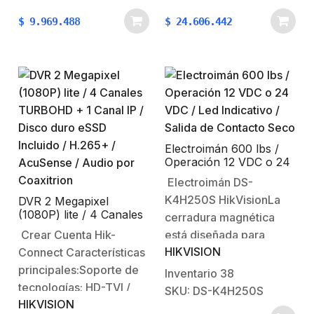
durabilidad y flexibilidad
monitorean bandas
$
9.969.488
$
24.606.442
del diseño. En el núcleo
espectrales adyacentes
de SafeCable hay un par
para reducir la
trenzado de
interferencia por
conductores tri-
radiación y
metálicos de resistencia
reducir falsas
extremadamente baja,
alarmas.Los avanzados
los cuales están
detectores de
forrados con nuevos y…
Flama SafeFlame™ ofrecen;
Electroimán 600 lbs /
Operación 12 VDC o 24
alta
VDC / Led Indicativo /
Electroimán DS-
sensibilidad, respuesta
Salida de Contacto Seco
K4H250S HikVisionLa
rápida, largo alcance,
DVR 2 Megapixel
(1080P) lite / 4 Canales
cerradura magnética
amplio…
TURBOHD + 1 Canal IP
Crear Cuenta Hik-
está diseñada para
/ Disco duro eSSD
HIKVISION
Connect Características
puertas de madera,
Incluido / H.265+ /
AcuSense / Audio por
principales:Soporte de
puertas de vidrio y
Inventario
38
Coaxitrion
tecnologías: HD-TVI /
puertas de acero con un
SKU: DS-K4H250S
HIKVISION
HD-CVI / AHD /
ángulo de apertura de