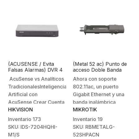
(ACUSENSE / Evita
(Metal 52 ac) Punto de
Falsas Alarmas) DVR 4
acceso Doble Banda
Megapixel / 4 Canales
802.11 a/b/g/n/ac, Hasta
AcuSense vs Analíticos
Ahora con soporte
TURBOHD + 2 Canales
1260mW de potencia
TradicionalesInteligencia
802.11ac, un puerto
IP / 1 Bahía de Disco
con carcasa Metálica
Duro / 1 Canal de Audio
para inmunidad al ruido.
Artificial con
Gigabit Ethernet y una
AcuSense Crear Cuenta
banda inalámbrica
HIKVISION
MIKROTIK
Hik-ConnectCruce de
seleccionable (2.4GHz o
Linea en 90
5GHz, hasta 80 MHz de
Inventario
173
Inventario
19
Segundos AcuSense
canal ancho). El nuevo
SKU: IDS-7204HQHI-
SKU: RBMETALG-
Áreas
puerto Gigabit le
M1/S
52SHPACN