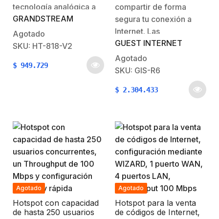
tecnología analógica a
compartir de forma
contacto…
Mbps y configuración
sencilla y rápida
GRANDSTREAM
VoIP, el HT818 es un
segura tu conexión a
poderoso gateway VoIP
Internet. Las
Agotado
GUEST INTERNET
con 8 puertos FXS y un
características
SKU: HT-818-V2
router NAT Gigabit
principales incluyen una
Agotado
$
949.729
integrado. Ofrece la
pagina de inicio
SKU: GIS-R6
tecnología
personalizada, recopilar
$
2.304.433
ATA/gateway SIP líder
los datos de marketing
en el mercado de
y gestionar los usuarios
Grandstream con
con una gama de
millones de unidades…
potentes herramientas.
Puedes elegir cómo tu
deseas proporcionar el
acceso a…
Agotado
Agotado
Hotspot con capacidad
Hotspot para la venta
de hasta 250 usuarios
de códigos de Internet,