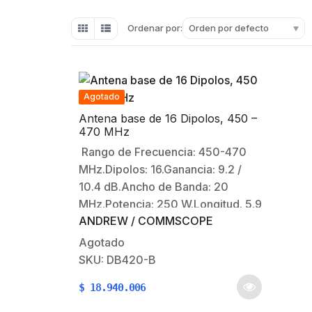
Orden por defecto
Ordenar por:
Agotado
Antena base de 16 Dipolos, 450 –
470 MHz
Rango de Frecuencia: 450-470
MHz.Dipolos: 16.Ganancia: 9.2 /
10.4 dB.Ancho de Banda: 20
MHz.Potencia: 250 W.Longitud. 5.9
ANDREW / COMMSCOPE
m.Conector: N Macho.Resistencia
al viento: 161 km/h.
Agotado
SKU: DB420-B
$
18.940.006