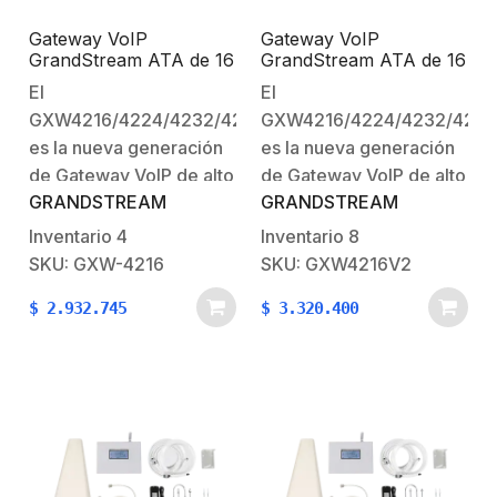
Gateway VoIP
Gateway VoIP
GrandStream ATA de 16
GrandStream ATA de 16
puertos FXS + 1 puerto
puertos FXS + 1 puerto
El
El
TELCO de 50 pins,
TELCO de 50 pins,
GXW4216/4224/4232/4248
GXW4216/4224/4232/4248
p/montaje en rack
p/montaje en rack
es la nueva generación
es la nueva generación
de Gateway VoIP de alto
de Gateway VoIP de alto
GRANDSTREAM
GRANDSTREAM
rendimiento y alta
rendimiento y alta
densidad de puertos
densidad de puertos
Inventario
4
Inventario
8
análogos. Son
análogos. Son
SKU: GXW-4216
SKU: GXW4216V2
totalmente compatibles
totalmente compatibles
$
2.932.745
$
3.320.400
con los estándares SIP y
con los estándares SIP y
ampliamente
ampliamente
interoperables con
interoperables con
diversos sistemas de
diversos sistemas de
VoIP, PBX analógica y
VoIP, PBX analógica y
teléfonos en el
teléfonos en el
mercado. Cuenta con
mercado. Cuenta con