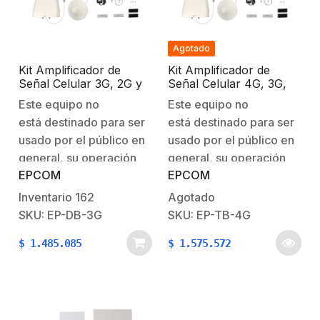
múltiples puertos FXS…
múltiples puertos FXS…
Agotado
Kit Amplificador de
Kit Amplificador de
Señal Celular 3G, 2G y
Señal Celular 4G, 3G,
VOZ. Soporta Múltiples
2G y VOZ. Soporta
Este equipo no
Este equipo no
Operadores,
Múltiples Operadores,
está destinado para ser
está destinado para ser
Dispositivos y
Dispositivos y
Tecnologías
Tecnologías
usado por el público en
usado por el público en
Simultáneamente. Doble
Simultáneamente.
general, su operación
general, su operación
banda. Mejora la señal
Tribanda. Mejora la
EPCOM
EPCOM
sólo está permitida
sólo está permitida
en interiores de Hasta
señal en interiores de
500 metros cuadrados.
Hasta 500 metros
únicamente para
únicamente para
Inventario
162
Agotado
cuadrados.
concesionarias que
concesionarias que
SKU: EP-DB-3G
SKU: EP-TB-4G
cuenten con
cuenten con
$
1.485.085
$
1.575.572
autorización para el uso
autorización para el uso
de banda de
de banda de
frecuencias otorgado
frecuencias otorgado
por autoridad
por autoridad
competente, las
competente, las