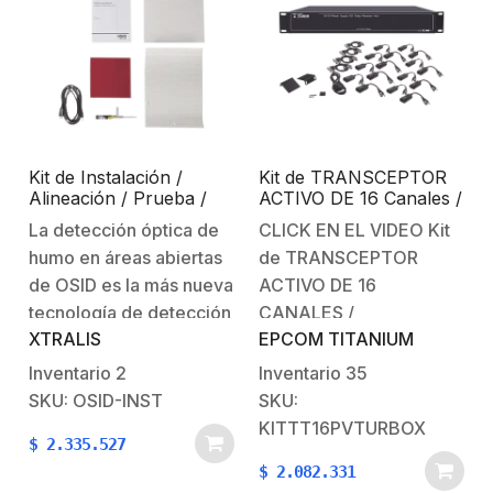
personas
personas
que operan estos
que operan estos
equipos sin
equipos sin
autorización podrán ser
autorización podrán ser
sujetas de
sujetas de
responsabilidades
responsabilidades
Kit de Instalación /
Kit de TRANSCEPTOR
administrativas o
administrativas o
Alineación / Prueba /
ACTIVO DE 16 Canales /
penales. Kit de…
penales. Kit de…
para Detectores OSID
VIDEO+PODER en un
La detección óptica de
CLICK EN EL VIDEO Kit
solo Cable UTP / 150m
humo en áreas abiertas
de TRANSCEPTOR
en 4K, 200m en 5 MP/
Envía 36 Vcc y recibe 12
de OSID es la más nueva
ACTIVO DE 16
Vcc / TODO INCLUIDO
tecnología de detección
CANALES /
PARA RACK /
XTRALIS
EPCOM TITANIUM
lineal basada en el uso
VIDEO+PODER en un
Compatible con
cámaras HD-
de luz en dos longitudes
solo Cable UTPEl KIT-
Inventario
2
Inventario
35
TVI/CVI/AHD/CVBS /
de onda diferentes y un
TT16PV-TURBOX es un
SKU: OSID-INST
SKU:
Instalación Limpia
receptor óptico, lo que
transceptor de video
KITTT16PVTURBOX
$
2.335.527
permite una calidad de
Activo de 16 canales
$
2.082.331
detección sin
(Balun) que te permite