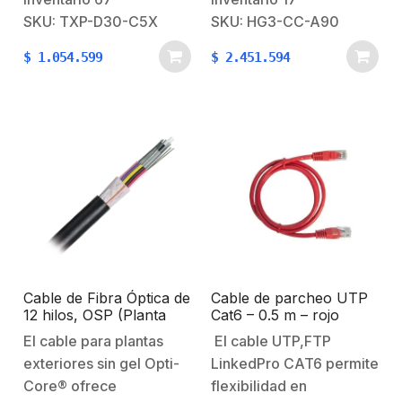
dobleAislamiento >30
proporcionan una forma
SKU: TXP-D30-C5X
SKU: HG3-CC-A90
dBF/B > 35 dB Ancho
de haz asimétrica única
$
1.054.599
$
2.451.594
de haz horizontal
al tiempo que mantienen
5°Ancho de haz vertical
un excelente rechazo
5°Potencia máxima por
de ruido y un excelente
puerto 50 WImpedancia
rendimiento general de
50ΩEspecificación
una antena de bocina
MecánicaConector a
bien diseñada con
C5xPeso 6.5
conectores N-hembra.…
kgDiámetro adecuado
para mástil o torre 30
cm a…
Cable de Fibra Óptica de
Cable de parcheo UTP
12 hilos, OSP (Planta
Cat6 – 0.5 m – rojo
Externa), No Armada
El cable para plantas
El cable UTP,FTP
(Dieléctrica), 250um,
exteriores sin gel Opti-
LinkedPro CAT6 permite
Monomodo OS2, Precio
Por Metro
Core® ofrece
flexibilidad en