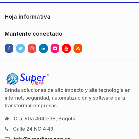
de 5,000 rostros y
25,000 tarjetas MIFARE
Hoja informativa
(10 mil usuarios
max).Hasta 500
Mantente conectado
departamentos.El
número de contraseñas
soportadas…
Brinda soluciones de alto impacto y alta tecnología en
internet, seguridad, automatización y software para
transformar empresas.
Cra. 90a #64c-38, Bogotá
Calle 24 NO 4 49