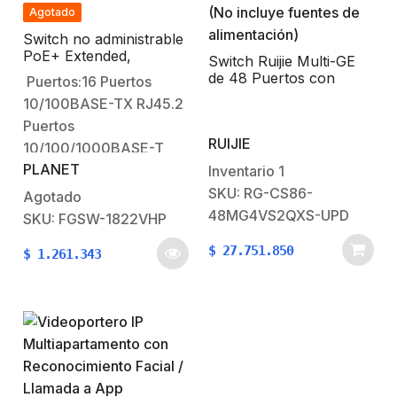
Agotado
garantizar la corrección
configuración manual y
de…
garantizar…
Switch no administrable
PoE+ Extended,
Switch Ruijie Multi-GE
Aislamiento VLAN de 16
de 48 Puertos con
Puertos:16 Puertos
puertos + 2 combo
Gestión en la Nube,
10/100BASE-TX RJ45.2
TP/SFP Gigabit y
Acceso Completo
Pantalla
Puertos
1/2.5/5GE con PoE++
RUIJIE
(No incluye fuentes de
10/100/1000BASE-T
alimentación)
PLANET
RJ45.2 Interfaces
Inventario
1
1000BASE-X SFP,
SKU: RG-CS86-
Agotado
compartidas con
48MG4VS2QXS-UPD
SKU: FGSW-1822VHP
puertos 17 y
$
27.751.850
$
1.261.343
18.PoE:Alimenta
dispositivos PoE
802.3af y PoE+
802.3at.Potencia total:
300W.Funciones
Pantalla LCD y Modo
VLAN, EXTENDED:-