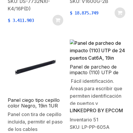
SKU: DS-7732NXI-
SKU: V1600G-2B
H.264.16 Puertos PoE
despliegue sencillo y sin
K4/16P(D)
$
18.875.749
Interconstruidos 802.3
complicaciones. Puede
$
3.411.903
af/at.200 watts total en
brindar servicios ‘Triple
sus puertos
Play’, así como
PoE+.Soporta mouse
soluciones para cámaras
USB para operar
IP, videovigilancia y
(incluido).Soporta 4
redes LAN para…
HDD’s de hasta 10 TB.
(no incluido).Soporta
Panel de parcheo de
impacto (110) UTP de
tecnología ANR con
24 puertos Cat6A, 19in
Fácil identificación.
cámara…
Áreas para escribir que
permiten identificación
Panel ciego tipo cepillo
de puertos y
color Negro, 19in 1UR
LINKEDPRO BY EPCOM
panel. Características
Panel con tira de cepillo
Generales: Tipo: Panel
Inventario
51
incluida, permitir el paso
de parcheo
SKU: LP-PP-605A
de los cables