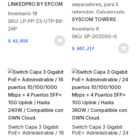
(20x20x50 cm).
LINKEDPRO BY EPCOM
Negro.No. de puertos:
separadores, para 5
24. Unidades de rack:
retenidas. Galvanizado
Inventario
18
SYSCOM TOWERS
1.Compatible solo con
en inmersión
SKU: LP-PP-23-UTP-BK-
jacks de Linkedpro con
(20x20x50 cm).
24P
Inventario
6
terminado a
SKU: SP-202050-G
$
62.014
180º:LPKJ549WH, LPKJ649WH,
$
687.217
LPKJ549BK,LPKJ649BK,
LPKJ6A04 1 año de
garantía
Switch Capa 3 Gigabit
Switch Capa 3 Gigabit
PoE+ Administrable / 16
PoE+ Administrable / 24