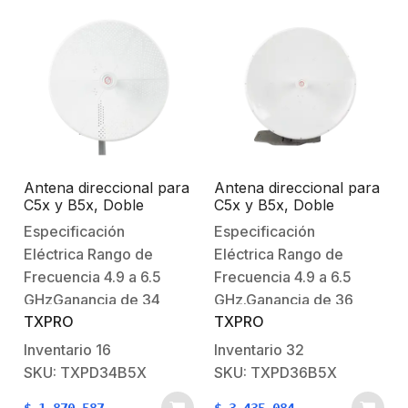
Antena direccional para
Antena direccional para
C5x y B5x, Doble
C5x y B5x, Doble
polaridad 45 ° y 90 °,
polaridad 45 ° y 90 °,
Especificación
Especificación
4.9 – 6.5 GHz, 2 ft,
4.9 – 6.5 GHz, 2 ft,
Eléctrica Rango de
Eléctrica Rango de
Ganancia de 34 dBi,
Ganancia de 36 dBi,
Montaje incluido
Montaje incluido
Frecuencia 4.9 a 6.5
Frecuencia 4.9 a 6.5
GHzGanancia de 34
GHz.Ganancia de 36
TXPRO
TXPRO
dBiVSWR
dBi.VSWR
<2.0Polarización
<2.0.Polarización
Inventario
16
Inventario
32
dobleAislamiento >30
doble.Aislamiento >30
SKU: TXPD34B5X
SKU: TXPD36B5X
dBF/B > 35 dB Ancho
dB.F/B > 35 dB.Ancho