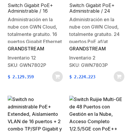
y…
Switch Gigabit PoE+
Switch Gigabit PoE+
Administrable / 16
Administrable / 24
puertos 10/100/1000
puertos 10/100/1000
Administración en la
Administración en la
Mbps + 4 Puertos SFP
Mbps + 4 Puertos SFP
nube con GWN Cloud,
nube con GWN Cloud,
Uplink / Hasta 240W /
Uplink / Hasta 360W /
Compatible con GWN
Compatible con GWN
totalmente gratuito. 16
totalmente gratuito. 24
Cloud.
Cloud.
puertos Gigabit Ethernet
puertos PoE af/at
GRANDSTREAM
GRANDSTREAM
PoE+.4 puertos SFP
Gigabit Ethernet.Poe
Uplink.Administrado por
hasta 360W4 puertos
Inventario
12
Inventario
2
GWN.Cloud, GWN
SFP Uplink.Administrado
SKU: GWN7802P
SKU: GWN7803P
Manager y GWN700X
por GWN.Cloud, GWN
$
2.129.359
$
2.224.223
&Enrutadores
Manager y GWN700X
GWN701X.GVRP para
&Enrutadores
realizar distribución,
GWN701X.GVRP para
registro y atributos
realizar distribución,
dinámicos de VLAN
registro y atributos
propagación, reducir la
dinámicos de VLAN
cantidad de
propagación, reducir la
configuración manual y
cantidad de