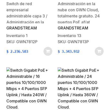
puertos 10/100/1000
puertos 10/100/1000
Switch de red
Administración en la
Mbps + 4 Puertos SFP+
Mbps + 4 Puertos SFP+
empresarial
nube con GWN Cloud,
10G Uplink / Hasta
10G Uplink / Hasta
240W / Compatible con
360W / Compatible con
administrable capa 3 /
totalmente gratuito. 24
GWN Cloud.
GWN Cloud.
Administración en la
puertos PoE af/at
GRANDSTREAM
GRANDSTREAM
nube con GWN Cloud,
Gigabit Ethernet.Poe
totalmente gratuito.La
hasta 360W4 puertos
Inventario
1
Inventario
13
serie GWN7810 son
SFP+ 10G
SKU: GWN7812P
SKU: GWN7813P
switches de red
Uplink.Administrado por
$
2.236.583
$
3.343.932
administrables de capa
GWN.Cloud, GWN
3 que permiten a las
Manager y GWN700X
medianas y grandes
&Enrutadores
empresas crear redes
GWN701X.GVRP para
comerciales escalables,
realizar distribución,
seguras, de alto
registro y atributos
rendimiento e
dinámicos de VLAN
inteligentes…
propagación, reducir la
cantidad de
configuración manual