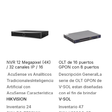
precedentes en este…
enviar el video de tus
cámaras análogas y
energía por un mismo
cable de…
NVR 12 Megapixel (4K)
OLT de 16 puertos
/ 32 canales IP / 16
GPON con 8 puertos
Puertos PoE+ /
Uplink (4 puertos
AcuSense vs Analíticos
Descripción GeneralLa
Reconocimiento Facial /
Gigabit Ethernet + 4
TradicionalesInteligencia
serie de OLT GPON de
AcuSense (Evita Falsas
puertos SFP / puertos
Alarmas) / 4 Bahías de
SFP+), hasta 2,048
Artificial con
V-SOL estan diseñadas
Disco Duro / Switch
ONUs
AcuSense Características
con el fin de brindar
PoE 300 mts / HDMI en
HIKVISION
V-SOL
principales:Compresión
soluciones robustas en
4K / Alarmas I/O
de vídeo: H.265+ /
entornos de dificil
Inventario
24
Inventario
47
H.265 / H.264+ /
acceso, perfecto para