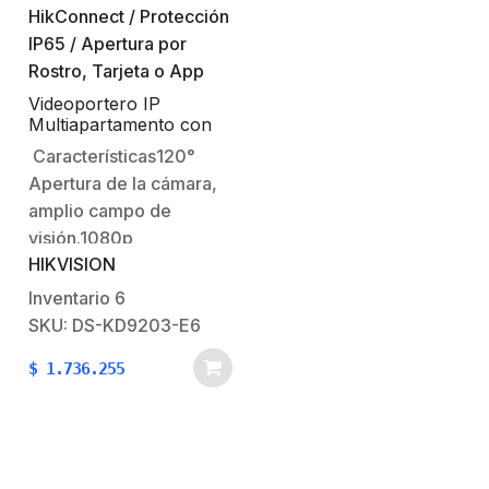
Muestra la Potencia
Total disponible y
usada.- Muestra y
protege contra
Videoportero IP
Multiapartamento con
sobrecarga, bajo
Reconocimiento Facial /
Características120°
voltaje, alto…
Llamada a App
Apertura de la cámara,
HikConnect /
Protección IP65 /
amplio campo de
Apertura por Rostro,
visión.1080p
Tarjeta o App
HIKVISION
HD.Reconocimiento
Facial con Inteligencia
Inventario
6
Artificial Deep
SKU: DS-KD9203-E6
Learning.Nivel de
$
1.736.255
Protección IP65.Pantalla
de 4.3 ‘TCP/IP &
RTSP.Audio
bidireccional y cámara
incorporada.Capacidad