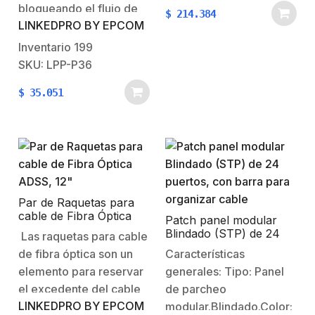
punchdown. Color:
bloqueando el flujo de
$
214.384
Negro.No. de puertos:
LINKEDPRO BY EPCOM
aire no deseado dentro
24.Nivel de rendimiento:
de los gabinetes y rack
Inventario
199
Cat6A.Unidades de
en los cuartos de
SKU: LPP-P36
rack: 1. Esquema de
telecomunicaciones. Características
cableado:
$
35.051
Generales:Panel tipo
T568A/T568B.Estilo:
cepillo 1UDimensiones:
Liso. Identificación:
44 x 482.6 x
Espacio para
8.75mm.Peso 0.23Kg. 1
etiqueta. *1 año de
año de garantía
garantía.
Par de Raquetas para
cable de Fibra Óptica
Patch panel modular
ADSS, 12″
Blindado (STP) de 24
Las raquetas para cable
puertos, con barra para
de fibra óptica son un
Características
organizar cable
elemento para reservar
generales: Tipo: Panel
el excedente del cable
de parcheo
LINKEDPRO BY EPCOM
de fibra óptica en
modular.Blindado.Color: