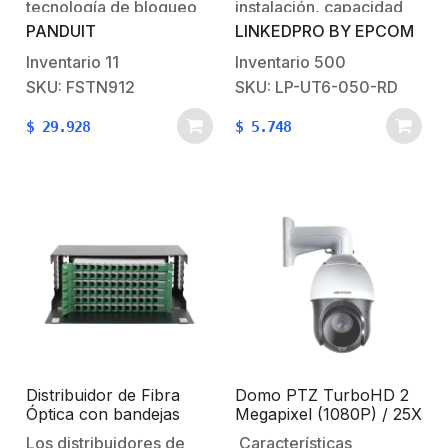
tecnología de bloqueo
instalación, capacidad
PANDUIT
LINKEDPRO BY EPCOM
de agua en seco,
de crecimiento y
resistencia a los rayos
facilidad de
Inventario
11
Inventario
500
UV y alta densidad para
administración. Es un
SKU: FSTN912
SKU: LP-UT6-050-RD
proporcionar
cable de alto
$
29.928
$
5.748
cumplimiento de normas
rendimiento y completa
y flexibilidad para uso
toda la solución de
en exteriores. El cable
LinkedPro. CABLE DE
para planta exterior sin
PAR TRENZADO NO
gel Opti-Core® está
APANTALLADO (UTP,
disponible…
Unshielded Twisted
Pair):Cable de pares
trenzados más simple y
empleado,…
Distribuidor de Fibra
Domo PTZ TurboHD 2
Óptica con bandejas
Megapixel (1080P) / 25X
deslizables, vacío, 19in,
Zoom / 100 mts IR EXIR
Los distribuidores de
Características