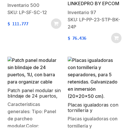
LINKEDPRO BY EPCOM
instalaciones aéreas. Se
Negro.No. de puertos:
Inventario
500
puede instalar
24. Unidades de rack:
SKU: LP-SF-SC-12
Inventario
97
directamente en el
1.Compatible solo con
SKU: LP-PP-23-STP-BK-
$
111.777
cable de fibra ADSS sin
jacks de Linkedpro con
24P
dañarlo, gracias a sus
terminado a
$
76.436
accesorios incluidos.
180º:LPKJ549WH,
Están hechas de resina
LPKJ649WH,
termoplástica de…
LPKJ549BK,LPKJ649BK,
LPKJ6A04, LPKJ6AS04,
LPKJ5S04, LPKJ6S04. 1
año de garantía
Patch panel modular sin
blindaje de 24 puertos,
1U, con barra para
Características
Placas igualadoras con
organizar cable
tornillería y
generales: Tipo: Panel
separadores, para 5
de parcheo
Placas igualadoras con
retenidas. Galvanizado
modular.Color:
tornillería y
en inmersión