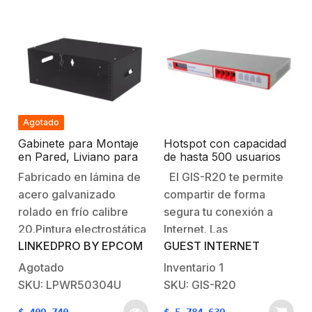
Agotado
Gabinete para Montaje
Hotspot con capacidad
en Pared, Liviano para
de hasta 500 usuarios
4 Unidades
concurrentes, un
Fabricado en lámina de
El GIS-R20 te permite
Throughput de 200
acero galvanizado
compartir de forma
Mbps y configuración
sencilla y rápida
rolado en frío calibre
segura tu conexión a
20.Pintura electrostática
Internet. Las
LINKEDPRO BY EPCOM
GUEST INTERNET
color negro.Cumple con
características
la norma norma EIA-310
principales incluyen una
Agotado
Inventario
1
y ANSI/TIA RS-310-
pagina de inicio
SKU: LPWR50304U
SKU: GIS-R20
D.Enviado desarmado
personalizada, recopilar