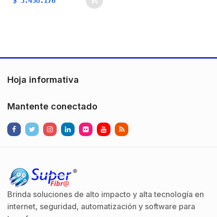
$
3.458.176
unknown printer took a
galley of type and
scrambled it to make a
type specimen
book.Lorem Ipsum is…
Hoja informativa
Mantente conectado
Brinda soluciones de alto impacto y alta tecnología en
internet, seguridad, automatización y software para