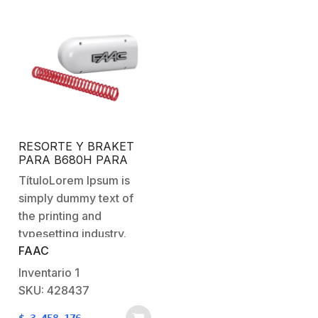
RESORTE Y BRAKET
PARA B680H PARA
BRAZOS DE 5.3 M O
TítuloLorem Ipsum is
MAS
simply dummy text of
the printing and
typesetting industry.
FAAC
Lorem Ipsum has been
the industry’s standard
Inventario
1
dummy text ever since
SKU: 428437
the 1500s, when an