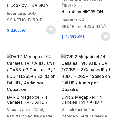
Iluminación
HiLook by HIKVISION
1944)Iluminación
(1920 x
HiLook by HIKVISION
mínima: 0.01 Lux @
1080).Iluminación
Inventario
500
(F1.2, AGC ON), 0 Lux
mínima: Color 0.005 Lux
SKU: THC-B150-P
Inventario
4
con IR.Lente fijo: 2.8 mm
(F1.6, AGC
SKU: PTZ-T4225I-D(E)
$
126.097
(ángulo de apertura
ON).Iluminación mínima:
$
1.393.091
110º).20 mts IR EXIR
B/N 0.001 Lux (F1.6,
(visión
AGC ON).Funciones:
nocturna).Soporta 4
WDR 120dB / 3D-DNR /
tecnologías (TVI / AHD /
BLC / HLC /
CVI / CVBS).Funciones:
EIS.Distancia Focal: 4.8 a
dWDR / BLC /
120 mm…
AGC.Características…
DVR 2 Megapixel / 4
DVR 2 Megapixel / 4
Canales TVI / AHD /
Canales TVI / AHD /
CVI / CVBS + 2 Canales
CVI / CVBS + 2 Canales
Visualización Fácil,
Visualización Fácil,
IP / 1 HDD / H.265+ /
IP / 1 HDD / H.265+ /
Rápida y Segura desde
Rápida y Segura desde