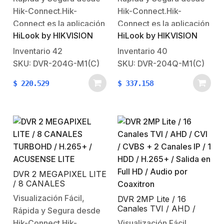
Salida en Full HD /
Salida en Full HD /
Audio por Coaxitron
Audio por Coaxitron
Hik-Connect.Hik-
Hik-Connect.Hik-
Connect es la aplicación
Connect es la aplicación
HiLook by HIKVISION
HiLook by HIKVISION
para dispositivos
para dispositivos
moviles tabletas y
moviles tabletas y
Inventario
42
Inventario
40
smartphones en los
smartphones en los
SKU: DVR-204G-M1(C)
SKU: DVR-204Q-M1(C)
cuales usted puede
cuales usted puede
$
220.529
$
337.158
visualizar sus cámaras
visualizar sus cámaras
en vivo, grabaciónes,
en vivo, grabaciónes,
grabar eventos de
grabar eventos de
panico, tomar
panico, tomar
fotografias.Ademas si lo
fotografias.Ademas si lo
combina con las otras
combina con las otras
soluciónes de Hikvision
soluciónes de Hikvision
como lo son…
como lo son…
DVR 2 MEGAPIXEL LITE
/ 8 CANALES
TURBOHD / H.265+ /
Visualización Fácil,
DVR 2MP Lite / 16
ACUSENSE LITE
Canales TVI / AHD /
Rápida y Segura desde
CVI / CVBS + 2 Canales
Hik-Connect.Hik-
Visualización Fácil,