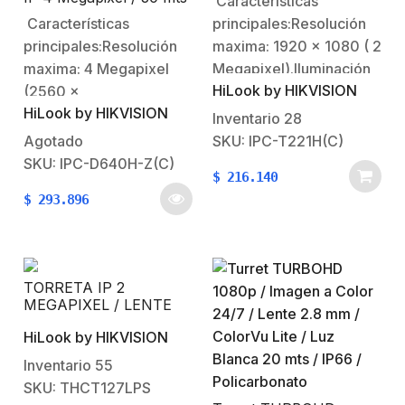
Características
/ dWDR / Lente 2.8 mm
IR / Exterior IP67 / PoE
Características
principales:Resolución
/ H.265 / Onvif
/ WDR 120 dB / Lente
principales:Resolución
maxima: 1920 x 1080 ( 2
Motorizado 2.8-12 mm /
IK10 / MicroSD
maxima: 4 Megapixel
Megapixel).Iluminación
HiLook by HIKVISION
(2560 x
mínima: color 0.05 Lux
HiLook by HIKVISION
1440).Iluminación
@ (F2.0, AGC
Inventario
28
mínima: color 0.01 Lux
ON).Iluminación mínima:
Agotado
SKU: IPC-T221H(C)
@ (F1.2, AGC ON).Día /
B/N 0.0 Lux con IR.Día /
SKU: IPC-D640H-Z(C)
$
216.140
Noche Real (filtro
Noche Real (filtro
$
293.896
ICR).Distancia focal: 2.8-
ICR).Distancia focal: 2.8
12 mm (98° –
mm (visión angular
28°).Distancia de
114.8º).Distancia de
infrarrojo: 30 mts Smart
infrarrojo: 30 mts Smart
TORRETA IP 2
IR.Funciones normales:
IR.Funciones normales:
MEGAPIXEL / LENTE
WDR 120 dB / BLC / 3D-
dWDR / BLC /…
2.8 MM / DUAL LIGHT /
HiLook by HIKVISION
20 MTS IR / 20 MTS
DNR.Compresión:
LUZ BLANCA /
H.265+ / H.265 /…
Inventario
55
IP676/(TVI/AHD/CVI/CVBS/
SKU: THCT127LPS
AUDIO POR COAXIAL