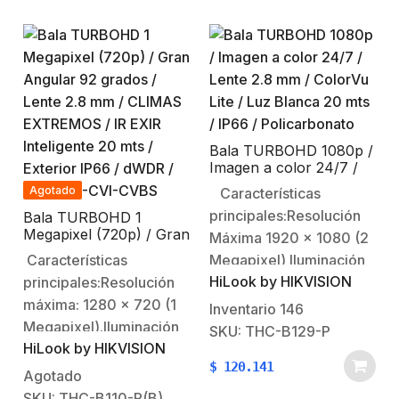
nocturna).Soporta 4
nocturna).Soporta 4
tecnologías
tecnologías
seleccionables (TVI /
seleccionables (TVI /
AHD / CVI /
AHD / CVI /
CVBS).Funciones: dWDR
CVBS).Funciones: dWDR
/ BLC…
/ BLC…
Bala TURBOHD 1080p /
Imagen a color 24/7 /
Lente 2.8 mm / ColorVu
Agotado
Características
Lite / Luz Blanca 20 mts
principales:Resolución
Bala TURBOHD 1
/ IP66 / Policarbonato
Megapixel (720p) / Gran
Máxima 1920 x 1080 (2
Angular 92 grados /
Características
Megapixel) Iluminación
Lente 2.8 mm / CLIMAS
HiLook by HIKVISION
principales:Resolución
minima: 0.001 Lux @
EXTREMOS / IR EXIR
Inteligente 20 mts /
máxima: 1280 x 720 (1
(F1.0, AGC ON, 0 Lux
Inventario
146
Exterior IP66 / dWDR /
Megapixel).Iluminación
con IR)Lente fijo: 2.8mm
SKU: THC-B129-P
TVI-AHD-CVI-CVBS
HiLook by HIKVISION
mínima: 0.01 Lux @
(Angulo de apertura
$
120.141
(F1.2, AGC ON), 0 Lux
102°)20 Metros de luz
Agotado
con IR.Lente fijo: 2.8 mm
blanca (Ayuda a iluminar
SKU: THC-B110-P(B)