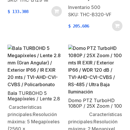
SKU: THC-B129-M
(Angulo de apertura
(F1.2, AGC ON, 0 Lux
Inventario
500
$
133.308
102°)20 Metros de luz
con IR.Lente varifocal:
SKU: THC-B320-VF
blanca (Ayuda a iluminar
2.8 – 12 mm (angulo de
$
205.606
el sitio para mantener la
apertura 33.4º –
imagen siempre a
111.5º)40 mts IR EXIR
color)Soporta 4
(visión nocturna)Soporta
Tecnologias,
4 tecnologías
selecciónable en…
seleccionables (TVI /
AHD / CVI /…
Bala TURBOHD 5
Megapíxeles / Lente 2.8
Domo PTZ TurboHD
mm (Gran Angular) /
1080P / 25X Zoom / 100
Características
Exterior IP66 / IR EXIR
mts IR EXIR / Exterior
principales:Resolución
Características
20 mts / TVI-AHD-CVI-
IP66 / WDR 120 dB /
CVBS / Policarbonato
máxima: 5 Megapíxeles
principales:Resolución
TVI-AHD-CVI-CVBS /
RS-485 / Ultra Baja
(2560 x
máxima: 2 Megapixel