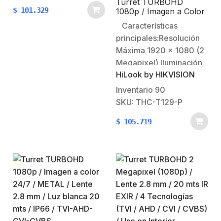
Turret TURBOHD
$
101.329
1080p / Imagen a Color
24/7 / Lente 2.8 mm /
Características
ColorVu Lite / Luz
principales:Resolución
Blanca 20 mts / IP66 /
Policarbonato
Máxima 1920 x 1080 (2
Megapixel) Iluminación
HiLook by HIKVISION
minima: 0.001 Lux @
(F1.0, AGC ON, 0 Lux
Inventario
90
con IR)Lente fijo: 2.8mm
SKU: THC-T129-P
(Angulo de apertura
$
105.719
102°)20 Metros de luz
blanca (Ayuda a iluminar
el sitio para mantener la
imagen siempre a
color)Soporta 4
Tecnologias,
selecciónable en…