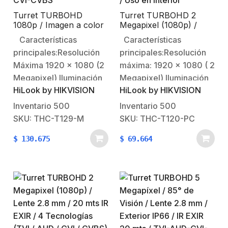
Turret TURBOHD
Turret TURBOHD 2
1080p / Imagen a color
Megapixel (1080p) /
24/7 / METAL / Lente
Lente 2.8 mm / 20 mts
Características
Características
2.8 mm / Luz blanca 20
IR EXIR / 4 Tecnologías
principales:Resolución
principales:Resolución
mts / IP66 / TVI-AHD-
(TVI / AHD / CVI /
CVI-CVBS
CVBS) / Uso en Interior
Máxima 1920 x 1080 (2
máxima: 1920 x 1080 ( 2
Megapixel) Iluminación
Megapixel) Iluminación
HiLook by HIKVISION
HiLook by HIKVISION
minima: 0.001 Lux @
mínima: 0.01 Lux @
(F1.0, AGC ON, 0 Lux
(F1.2, AGC ON), 0 Lux
Inventario
500
Inventario
500
con IR)Lente fijo: 2.8mm
con IR.Lente fijo: 2.8 mm
SKU: THC-T129-M
SKU: THC-T120-PC
(Angulo de apertura
(angulo de apertura
$
130.675
$
69.664
102°)20 Metros de luz
103º).20 mts IR EXIR
blanca (Ayuda a iluminar
(visión
el sitio para mantener la
nocturna).Soporta 4
imagen siempre a
tecnologías
color)Soporta 4
seleccionables (TVI /
Tecnologias,
AHD / CVI /
selecciónable en…
CVBS).Funciones: dWDR