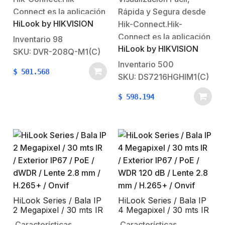
IP / 1 HDD / H.265+ /
Connect es la aplicación
Rápida y Segura desde
Salida en Full HD /
Audio por Coaxitron
HiLook by HIKVISION
para dispositivos
Hik-Connect.Hik-
moviles tabletas y
Connect es la aplicación
Inventario
98
HiLook by HIKVISION
smartphones en los
para dispositivos
SKU: DVR-208Q-M1(C)
cuales usted puede
moviles tabletas y
Inventario
500
$
501.568
visualizar sus cámaras
smartphones en los
SKU: DS7216HGHIM1(C)
en vivo, grabaciónes,
cuales usted puede
$
598.194
grabar eventos de
visualizar sus cámaras
panico, tomar
en vivo, grabaciónes,
fotografias.Ademas si lo
grabar eventos de
combina con las otras
panico, tomar
soluciónes de Hikvision
fotografias.Ademas si lo
como lo son…
combina con las otras
soluciónes de Hikvision
como lo son…
HiLook Series / Bala IP
HiLook Series / Bala IP
2 Megapixel / 30 mts IR
4 Megapixel / 30 mts IR
/ Exterior IP67 / PoE /
/ Exterior IP67 / PoE /
Características
Características