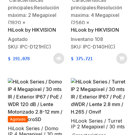
Características
Características
/ dWDR / PoE / Lente
/ PoE / dWDR / Lente
principales:Resolución
principales:Resolución
2.8 mm / Onvif
2.8 mm / Onvif
máxima: 2 Megapixel
maxima: 4 Megapixel
(1920 x
(2560 x
HiLook by HIKVISION
HiLook by HIKVISION
1080).Iluminación
1440).Iluminación
mínima: color 0.01 Lux
mínima: color 0.028 Lux
Agotado
Inventario
108
@ (F2.0, AGC
@ (F2.0, AGC ON).Día /
SKU: IPC-D121H(C)
SKU: IPC-D140H(C)
ON).Iluminación mínima:
Noche Real (filtro
$
191.078
$
375.721
B/N 0.028 Lux con
ICR).Distancia focal: 2.8
IR.Día / Noche Real
mm (ángulo de visión
(filtro ICR).Distancia
100°).Distancia de
focal: 2.8 mm ( angulo
infrarrojo: 30 mts Smart
de visión 114º ).Distancia
IR.Funciones normales:
de infrarrojo: 30 mts
WDR 120dB / BLC / 3D-
Smart IR.Funciones
DNR.Compresión:
normales: dWDR /…
H.265+ / H.265 /…
Agotado
HiLook Series / Turret
IP 2 Megapixel / 30 mts
HiLook Series / Domo
IR / Exterior IP67 / PoE
IP 4 Megapixel / 30 mts