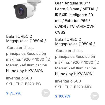
Bala TURBO 2
Bala TURBO 2
Megapíxeles (1080p) /
Megapíxeles (1080p) /
Gran Angular 103° /
Características
Gran Angular 103º /
Lente 2.8 mm / IR EXIR
Características
Lente 2.8 mm / METAL /
principales:Resolución
Inteligente 20 mts /
principales:Resolución
IR EXIR Inteligente 20
Exterior IP66 / dWDR /
máxima: 1920 x 1080 ( 2
mts / Exterior IP66 /
máxima: 1920 x 1080 ( 2
TVI-AHD-CVI-CVBS
Megapixel) Iluminación
dWDR / TVI-AHD-CVI-
Megapixel) Iluminación
CVBS
HiLook by HIKVISION
mínima: 0.01 Lux @
HiLook by HIKVISION
mínima: 0.01 Lux @
(F1.2, AGC ON), 0 Lux
Inventario
500
(F1.2, AGC ON), 0 Lux
Inventario
500
con IR.Lente fijo: 2.8 mm
SKU: THC-B120-PC
con IR.Lente fijo: 2.8 mm
SKU: THC-B120-MC
(ángulo de apertura
(angulo de apertura
$
71.796
103º).20 mts IR EXIR
$
98.759
103º).20 mts IR EXIR
(visión
(visión