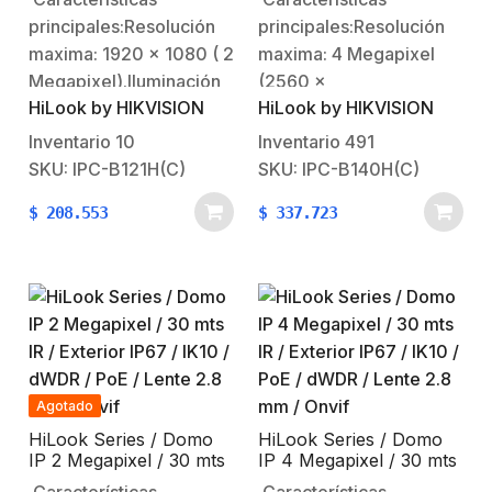
dWDR / Lente 2.8 mm /
WDR 120 dB / Lente 2.8
principales:Resolución
principales:Resolución
H.265+ / Onvif
mm / H.265+ / Onvif
maxima: 1920 x 1080 ( 2
maxima: 4 Megapixel
Megapixel).Iluminación
(2560 ×
HiLook by HIKVISION
HiLook by HIKVISION
mínima: color 0.01 Lux
1440).Iluminación
@ (F2.0, AGC
mínima: color 0.0028
Inventario
10
Inventario
491
ON).Iluminación mínima:
Lux @ (F2.0, AGC
SKU: IPC-B121H(C)
SKU: IPC-B140H(C)
B/N 0.028 Lux con
ON).Día / Noche Real
$
208.553
$
337.723
IR.Día / Noche Real
(filtro ICR).Distancia
(filtro ICR).Distancia
focal: 2.8 mm ( angulo
focal: 2.8 mm ( angulo
de vision 98º ).Distancia
de vision 114.8º
de infrarrojo: 30 mts
).Distancia de infrarrojo:
Smart IR.Funciones
30 mts Smart
normales: WDR 120dB /
IR.Funciones normales:
BLC / HLC / 3D…
Agotado
dWDR…
HiLook Series / Domo
HiLook Series / Domo
IP 2 Megapixel / 30 mts
IP 4 Megapixel / 30 mts
IR / Exterior IP67 / IK10
IR / Exterior IP67 / IK10