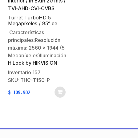
resolución máxima de…
Turret TurboHD 5
Megapíxeles / 85° de
Visión / Lente 2.8 mm /
Características
Interior / IR EXIR 20 mts
principales:Resolución
/ TVI-AHD-CVI-CVBS
máxima: 2560 x 1944 (5
Megapíxeles)Iluminación
HiLook by HIKVISION
mínima: 0.01 Lux @
(F2.0, AGC ON), 0 Lux
Inventario
157
con IR.Lente fijo: 2.8 mm
SKU: THC-T150-P
(ángulo de apertura
$
109.982
85º).20 mts IR EXIR
(visión
nocturna).Soporta 4
tecnologías (TVI / AHD /
CVI / CVBS).Funciones:
dWDR / BLC / AGC.El…