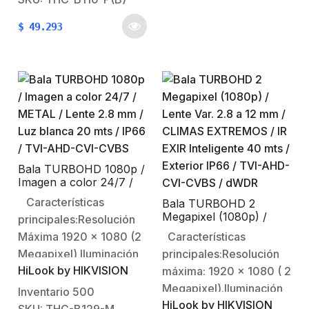
(ángulo de apertura
el sitio para mantener la
$
49.293
92º).20 mts IR EXIR
imagen siempre a
(visión
color)Soporta 4
nocturna).Soporta 4
Tecnologias,
tecnologías
selecciónable en…
seleccionables (TVI /
AHD / CVI /
CVBS).Características
Físicas y
Eléctricas:Temperatura
Bala TURBOHD 1080p /
Imagen a color 24/7 /
de…
METAL / Lente 2.8 mm /
Características
Bala TURBOHD 2
Luz blanca 20 mts /
Megapixel (1080p) /
principales:Resolución
IP66 / TVI-AHD-CVI-
Lente Var. 2.8 a 12 mm /
CVBS
Máxima 1920 x 1080 (2
Características
CLIMAS EXTREMOS /
Megapixel) Iluminación
principales:Resolución
IR EXIR Inteligente 40
mts / Exterior IP66 /
HiLook by HIKVISION
minima: 0.001 Lux @
máxima: 1920 x 1080 ( 2
TVI-AHD-CVI-CVBS /
(F1.0, AGC ON, 0 Lux
Megapixel).Iluminación
Inventario
500
dWDR
HiLook by HIKVISION
con IR)Lente fijo: 2.8mm
mínima: 0.01 Lux @