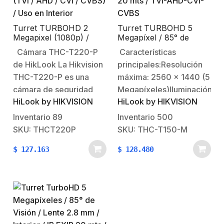
/ BLC…
Turret TURBOHD 2
Turret TURBOHD 5
Megapixel (1080p) /
Megapíxel / 85° de
Lente 2.8 mm / 20 mts
Visión / Lente 2.8 mm /
Cámara THC-T220-P
Características
IR EXIR / 4 Tecnologías
Exterior IP66 / IR EXIR
de HikLook La Hikvision
principales:Resolución
(TVI / AHD / CVI /
20 mts / TVI-AHD-CVI-
CVBS) / Uso en Interior
CVBS
THC-T220-P es una
máxima: 2560 x 1440 (5
cámara de seguridad
Megapíxeles)Iluminación
HiLook by HIKVISION
HiLook by HIKVISION
tipo torreta fija de 2
mínima: 0.01 Lux @
megapíxeles, diseñada
(F2.0, AGC ON), 0 Lux
Inventario
89
Inventario
500
para ofrecer imágenes
con IR.Lente fijo: 2.8 mm
SKU: THCT220P
SKU: THC-T150-M
de alta resolución y
(ángulo de apertura
$
127.163
$
128.480
rendimiento confiable
85º).20 mts IR EXIR
en diversas condiciones
(visión
de iluminación.
nocturna).Soporta 4
Equipada con un sensor
tecnologías (TVI / AHD /
CMOS de 2 MP,
CVI / CVBS).Funciones:
proporciona una
dWDR / BLC / AGC.El…