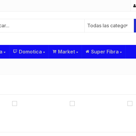
Todas las categorías
a
Domotica
Market
Super Fibra