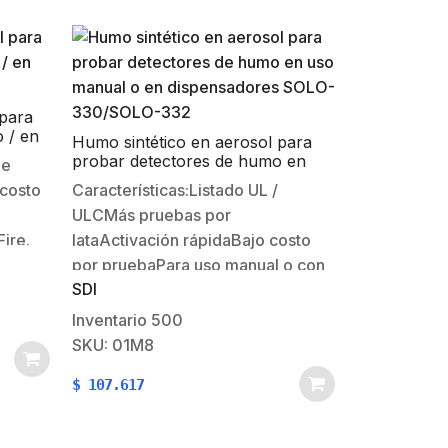
 para
 / en
Humo sintético en aerosol para
probar detectores de humo en
de
uso manual o en dispensadores
 costo
Características:Listado UL /
SOLO-330/SOLO-332
ULCMás pruebas por
ire.
lataActivación rápidaBajo costo
bre de
por pruebaPara uso manual o con
SDI
o
dispensador SOLO-330 (no
incluido)No contiene silicona y
Inventario
500
reduce el riego de contaminación
SKU: 01M8
al detectorFormula aprobada por
$
107.617
los fabricantes de
detectoresEcológicamente
responsable – inofensivo para la