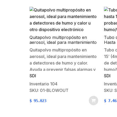
Quitapolvo multipropósito en
Tubo 
aerosol, ideal para mantenimiento
Hasta 
a detectores de humo y calor u
7.6 m 
Quitapolvo multipropósito en
Tubo d
otro dispositivo electrónico
para P
aerosol, ideal para mantenimiento
15′ (4
de Hu
a detectores de humo y calor.
de det
Ayuda a prevenir falsas alarmas y
humo/t
SDI
SDI
sobrecalentamiento de productos
– Fácil
electrónicos
máxima
Inventario
104
Invent
ventilados.Características:Elimina
extend
SKU: 01-BLOWOUT
SKU: 
el polvo y la suciedad de los
conduc
$
95.023
$
7.46
dispositivos electrónicosIdeal para
tanto 
detectores de humoPreviene
equipo
falsas alarmas por suciedadLata
inad