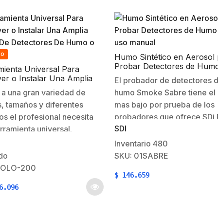
do
Humo Sintético en Aerosol
Probar Detectores de Humo
ienta Universal Para
uso manual
r o Instalar Una Amplia
El probador de detectores 
De Detectores De Humo o
 a una gran variedad de
humo Smoke Sabre tiene el
, tamaños y diferentes
mas bajo por prueba de los
s el profesional necesita
probadores que ofrece SDi F
SDI
rramienta universal.
Es 100% biodegradable y li
tible con una gama
silicona. Es facil de usar y n
Inventario
480
rosamente amplia de
genera acumulacion en los
do
SKU: 01SABRE
ores, los cabezales
detectores. El probador de
SOLO-200
$
146.659
cados por colores del Solo
detectores de humo…
6.096
tan para proveer una
nación de tamaños y
uraciones para casi todos…