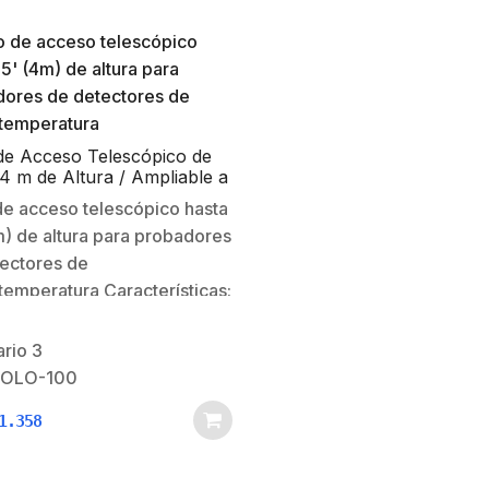
de Acceso Telescópico de
4 m de Altura / Ampliable a
con Extensiones SOLO101 /
e acceso telescópico hasta
robadores de Detectores
m) de altura para probadores
mo/Temperatura
ectores de
emperatura Características:Liviano
 de usar a la altura
Estable – cuando está
ario
3
idoCertificado en no ser un
SOLO-100
tor activo – protegiendo
1.358
al ingeniero como a los
s de cortocircuitos
vertidos