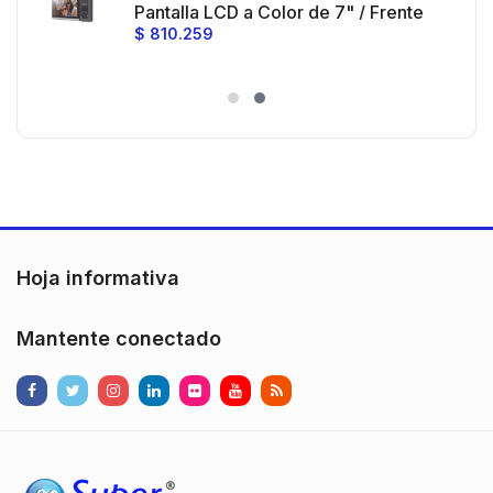
 al
Pantalla LCD a Color de 7" / Frente
$
810.259
ia
de Calle para Exterior de
Policarbonato / 720p (1 Megapíxel
es
)130° de Visión (Gran Angular)
n
Hoja informativa
Mantente conectado