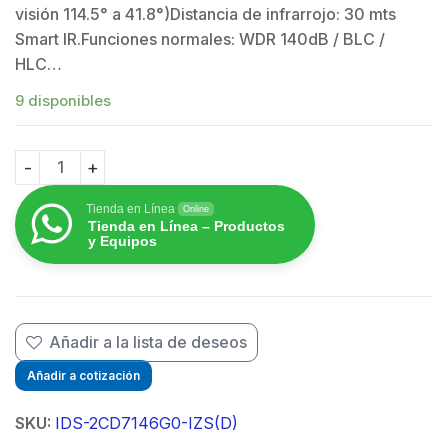
visión 114.5° a 41.8°)Distancia de infrarrojo: 30 mts
Smart IR.Funciones normales: WDR 140dB / BLC /
HLC…
$
9 disponibles
Domo IP 4 Megapixel / 30 mts IR EXIR / Lente Mot. 2.8
Tienda en Línea
Online
Tienda en Línea – Productos
y Equipos
Añadir a la lista de deseos
Añadir a cotización
SKU:
IDS-2CD7146G0-IZS(D)