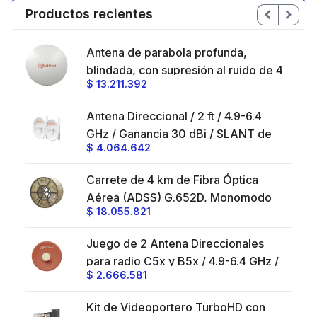
Productos recientes
en
Antena de parabola profunda,
ble
blindada, con supresión al ruido de 4
$
13.211.392
/
ft, 5.9-7.2 GHz, Ganancia 36 dBi con
SLANT de 45 ° y 90 °, ideal para
es
Antena Direccional / 2 ft / 4.9-6.4
hasta 80 km, Conectores N-hembra,
GHz / Ganancia 30 dBi / SLANT de
montaje con alineación milimétrica.
$
4.064.642
45 ° y 90 ° / Conector N-Hembra /
Montaje y jumpers incluidos.
es
Carrete de 4 km de Fibra Óptica
eo
Aérea (ADSS) G.652D, Monomodo
$
18.055.821
V,
de 24 Hilos, Exterior, Span 200,
Loose Tube
Juego de 2 Antena Direccionales
z,
0 cm
para radio C5x y B5x / 4.9-6.4 GHz /
$
2.666.581
Ganancia 27 dBi / Montaje incluido.
 30
Kit de Videoportero TurboHD con
e y