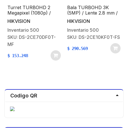
Turret TURBOHD 2
Bala TURBOHD 3K
Megapixel (1080p) /
(5MP) / Lente 2.8 mm /
Imagen a color 24/7 /
Micrófono Integrado /
HIKVISION
HIKVISION
Lente 2.8 mm / METAL /
Imagen a Color 24/7 /
Luz Blanca 20 mts /
Luz Blanca 20m /
Inventario
500
Inventario
500
Exterior IP67 / TVI-
Exterior IP67 / dWDR /
SKU: DS-2CE70DF0T-
SKU: DS-2CE10KF0T-FS
AHD-CVI-CVBS / dWDR
4 Tecnologías
MF
$
290.569
$
153.248
Codigo QR