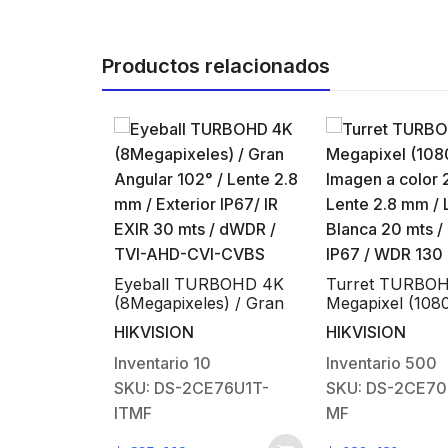
Productos relacionados
dicional
ortero
KIS202 /
Eyeball TURBOHD 4K
Turret TURBOH
(8Megapixeles) / Gran
Megapixel (1080
6
Angular 102° / Lente 2.8
Imagen a color 
HIKVISION
HIKVISION
2220
mm / Exterior IP67/ IR
Lente 2.8 mm /
EXIR 30 mts / dWDR /
Blanca 20 mts /
Inventario
10
Inventario
500
TVI-AHD-CVI-CVBS
IP67 / WDR 130
SKU: DS-2CE76U1T-
SKU: DS-2CE70
ITMF
MF