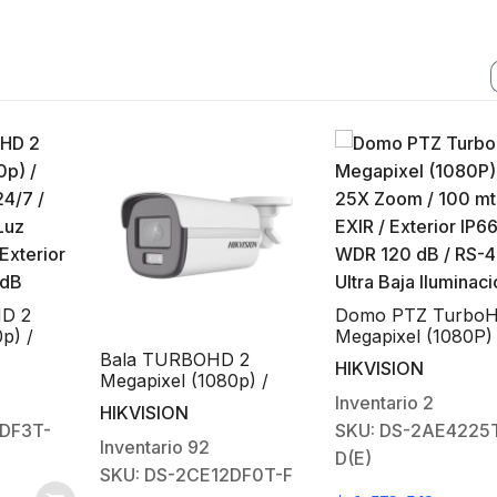
D 2
Domo PTZ TurboH
p) /
Megapixel (1080P) 
24/7 /
Zoom / 100 mts IR
Bala TURBOHD 2
HIKVISION
 Luz
/ Exterior IP66 / 
Megapixel (1080p) /
 Exterior
120 dB / RS-485 / 
Imagen a color 24/7 /
Inventario
2
HIKVISION
 dB
Baja Iluminación
Lente 2.8 mm / METAL /
DF3T-
SKU: DS-2AE4225T
Luz Blanca 40 mts /
Inventario
92
D(E)
Exterior IP67 / TVI-
SKU: DS-2CE12DF0T-F
AHD-CVI-CVBS / dWDR