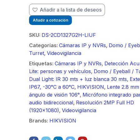
/ Ideal para
90 ° 
o
Vide
sión al ruido
Color de 7" /
supre
Añadir a la lista de deseos
m / Conector
30 k
ft, 5.9-7.2
Frente de Calle
de 4 f
mbra /
N-He
Añadir a cotización
 Ganancia 36
para Exterior de
GHz,
aje y jumpers
Monta
con SLANT de
Policarbonato /
dBi 
idos.
inclu
SKU:
DS-2CD1327G2H-LIUF
y 90 °, ideal
720p (1 Megapíxel
45 ° 
Categorías:
Cámaras IP y NVRs
,
Domo / Eyeba
 hasta 80 km,
)130° de Visión
para 
Turret
,
Videovigilancia
ctores N-
(Gran Angular)
Cone
ra, montaje
hemb
Etiquetas:
Cámaras IP y NVRs
,
Detección Ac
alineación
con a
Lite: personas y vehículos
,
Domo / Eyeball / T
étrica.
milim
Dual Light: IR 30 mts + luz blanca 30 mts
,
Exte
IP67, -30°C a 60°C
,
HIKVISION
,
Lente 2.8 mm
ángulo de visión 106°
,
Micrófono integrado pa
audio bidireccional
,
Resolución 2MP Full HD
(1920x1080)
,
Videovigilancia
Brands:
HIKVISION