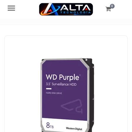
0
Menú