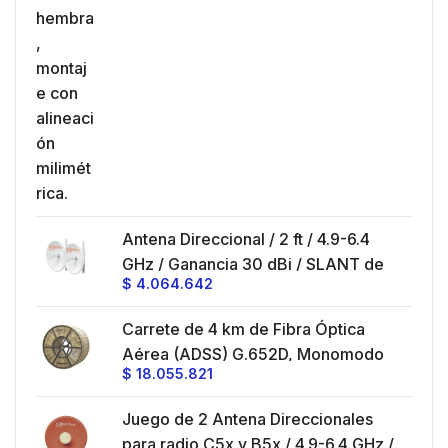
Antena Direccional / 2 ft / 4.9-6.4
GHz / Ganancia 30 dBi / SLANT de
$
4.064.642
45 ° y 90 ° / Conector N-Hembra /
Montaje y jumpers incluidos.
Carrete de 4 km de Fibra Óptica
Aérea (ADSS) G.652D, Monomodo
$
18.055.821
de 24 Hilos, Exterior, Span 200,
Loose Tube
Juego de 2 Antena Direccionales
para radio C5x y B5x / 4.9-6.4 GHz /