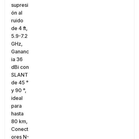
eo
V,
z,
0 cm
 30
e y
 al
ia
es
n