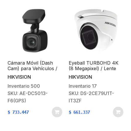
Cámara Móvil (Dash
Eyeball TURBOHD 4K
Cam) para Vehículos /
(8 Megapixel) / Lente
ADAS / Micrófono y
Mot. 2.7 a 13.5 mm / IR
HIKVISION
HIKVISION
Bocina Integrado / Wi-Fi
EXIR 60 mts / Exterior
/ Micro SD / Conector
IP67 / dWDR / TVI-
Inventario
500
Inventario
17
USB / G – Sensor / GPS
AHD-CVI-CVBS / 9 a 15
SKU: AE-DC5013-
SKU: DS-2CE79U1T-
VCD
F6(GPS)
IT3ZF
$
733.447
$
661.337