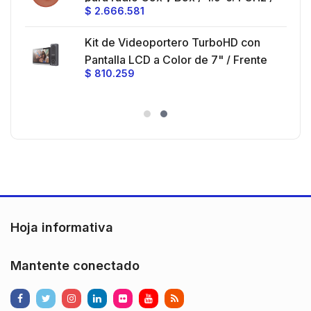
$
2.666.581
Ganancia 27 dBi / Montaje incluido.
Kit de Videoportero TurboHD con
Pantalla LCD a Color de 7" / Frente
$
810.259
de Calle para Exterior de
Policarbonato / 720p (1 Megapíxel
)130° de Visión (Gran Angular)
Hoja informativa
Mantente conectado