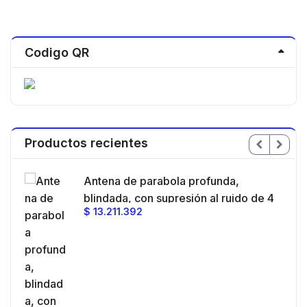
Codigo QR
Productos recientes
en
Antena de parabola profunda,
ble
blindada, con supresión al ruido de 4
$
13.211.392
/
ft, 5.9-7.2 GHz, Ganancia 36 dBi con
SLANT de 45 ° y 90 °, ideal para
es
hasta 80 km, Conectores N-hembra,
montaje con alineación milimétrica.
es