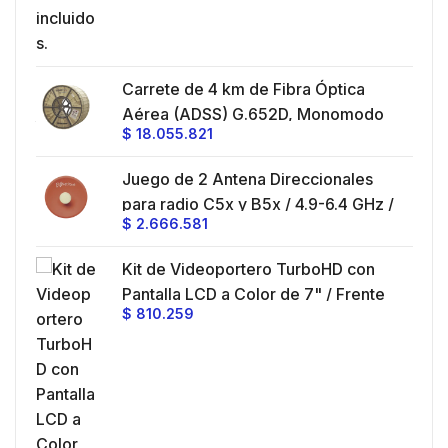
Carrete de 4 km de Fibra Óptica
Aérea (ADSS) G.652D, Monomodo
$
18.055.821
de 24 Hilos, Exterior, Span 200,
Loose Tube
 al
Juego de 2 Antena Direccionales
ia
para radio C5x y B5x / 4.9-6.4 GHz /
$
2.666.581
Ganancia 27 dBi / Montaje incluido.
es
n
Kit de Videoportero TurboHD con
Pantalla LCD a Color de 7" / Frente
$
810.259
de Calle para Exterior de
Policarbonato / 720p (1 Megapíxel
)130° de Visión (Gran Angular)