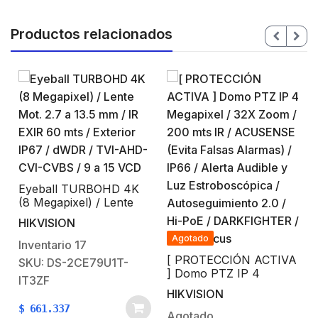
Productos relacionados
Eyeball TURBOHD 4K
(8 Megapixel) / Lente
Mot. 2.7 a 13.5 mm / IR
HIKVISION
EXIR 60 mts / Exterior
Agotado
8
IP67 / dWDR / TVI-
Inventario
17
AHD-CVI-CVBS / 9 a 15
[ PROTECCIÓN ACTIVA
SKU: DS-2CE79U1T-
VCD
] Domo PTZ IP 4
IT3ZF
Megapixel / 32X Zoom /
HIKVISION
200 mts IR /
$
661.337
ACUSENSE (Evita
Agotado