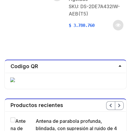
Falsas Alarmas) / IP66 /
SKU: DS-2DE7A432IW-
Alerta Audible y Luz
AEB(T5)
Estroboscópica /
Autoseguimiento 2.0 /
$
3.780.760
Hi-PoE / DARKFIGHTER
/ Rapid Focus
Codigo QR
Productos recientes
en
Antena de parabola profunda,
ble
blindada, con supresión al ruido de 4