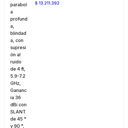
$
13.211.392
/
ft, 5.9-7.2 GHz, Ganancia 36 dBi con
SLANT de 45 ° y 90 °, ideal para
hasta 80 km, Conectores N-hembra,
montaje con alineación milimétrica.