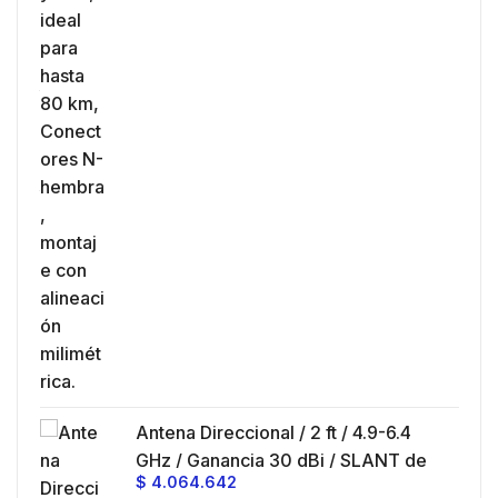
es
es
eo
V,
z,
0 cm
 30
e y
Antena Direccional / 2 ft / 4.9-6.4
GHz / Ganancia 30 dBi / SLANT de
$
4.064.642
45 ° y 90 ° / Conector N-Hembra /