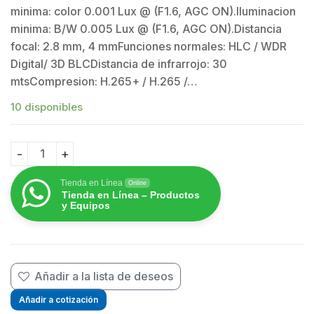
minima: color 0.001 Lux @ (F1.6, AGC ON).Iluminacion
minima: B/W 0.005 Lux @ (F1.6, AGC ON).Distancia
focal: 2.8 mm, 4 mmFunciones normales: HLC / WDR
$
Digital/ 3D BLCDistancia de infrarrojo: 30
mtsCompresion: H.265+ / H.265 /…
$
10 disponibles
Domo PTZ IP 6 Megapixel / 30 mts IR / IP66 / WDR Digit
Tienda en Línea
Online
Tienda en Línea – Productos
y Equipos
Añadir a la lista de deseos
Añadir a cotización