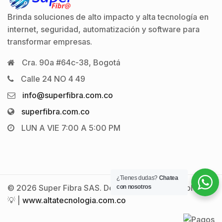
Brinda soluciones de alto impacto y alta tecnología en
internet, seguridad, automatización y software para
transformar empresas.
Cra. 90a #64c-38, Bogotá
Calle 24 NO 4 49
info@superfibra.com.co
superfibra.com.co
LUN A VIE 7:00 A 5:00 PM
¿Tienes dudas?
Chatea
© 2026 Super Fibra SAS. Desarrollado con tecnología
con nosotros
💡 |
www.altatecnologia.com.co