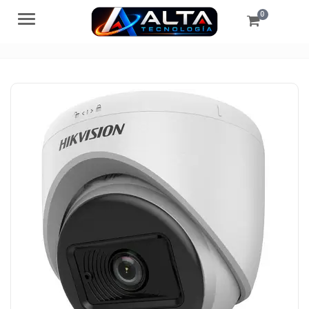
0
Menú