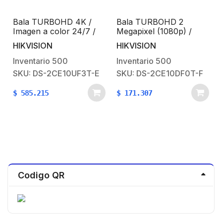
Bala TURBOHD 4K /
Bala TURBOHD 2
Imagen a color 24/7 /
Megapixel (1080p) /
Lente 2.8 mm / METAL /
Imagen a color 24/7 /
HIKVISION
HIKVISION
Luz Blanca 20 mts /
Lente 2.8 mm / METAL /
Exterior IP67 / WDR 130
Luz Blanca 20 mts /
Inventario
500
Inventario
500
dB
Exterior IP67 / TVI-
SKU: DS-2CE10UF3T-E
SKU: DS-2CE10DF0T-F
AHD-CVI-CVBS / dWDR
$
585.215
$
171.307
Codigo QR