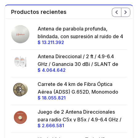
Productos recientes
en
Antena de parabola profunda,
ble
blindada, con supresión al ruido de 4
$
13.211.392
/
ft, 5.9-7.2 GHz, Ganancia 36 dBi con
SLANT de 45 ° y 90 °, ideal para
es
Antena Direccional / 2 ft / 4.9-6.4
hasta 80 km, Conectores N-hembra,
GHz / Ganancia 30 dBi / SLANT de
montaje con alineación milimétrica.
$
4.064.642
45 ° y 90 ° / Conector N-Hembra /
Montaje y jumpers incluidos.
es
Carrete de 4 km de Fibra Óptica
eo
Aérea (ADSS) G.652D, Monomodo
$
18.055.821
V,
de 24 Hilos, Exterior, Span 200,
Loose Tube
Juego de 2 Antena Direccionales
z,
0 cm
para radio C5x y B5x / 4.9-6.4 GHz /
$
2.666.581
Ganancia 27 dBi / Montaje incluido.
 30