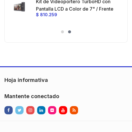
Kit de Videoportero TurboHD con
e y
 al
Pantalla LCD a Color de 7" / Frente
$
810.259
ia
de Calle para Exterior de
Policarbonato / 720p (1 Megapíxel
es
)130° de Visión (Gran Angular)
n
Hoja informativa
Mantente conectado