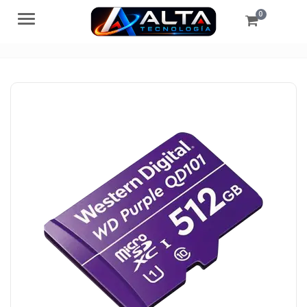
0
Menú