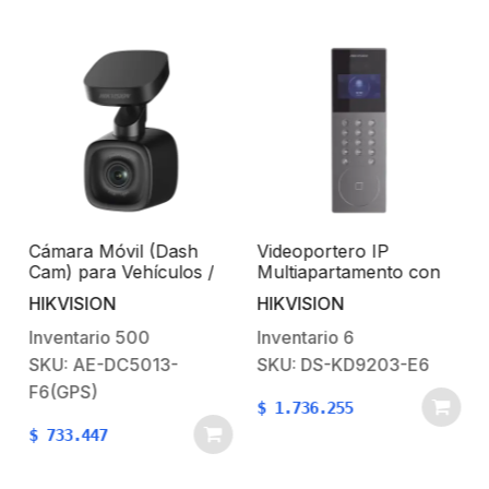
Cámara Móvil (Dash
Videoportero IP
Cam) para Vehículos /
Multiapartamento con
ADAS / Micrófono y
Reconocimiento Facial /
HIKVISION
HIKVISION
Bocina Integrado / Wi-Fi
Llamada a App
/ Micro SD / Conector
HikConnect /
Inventario
500
Inventario
6
USB / G – Sensor / GPS
Protección IP65 /
SKU: AE-DC5013-
SKU: DS-KD9203-E6
Apertura por Rostro,
F6(GPS)
Tarjeta o App
$
1.736.255
$
733.447