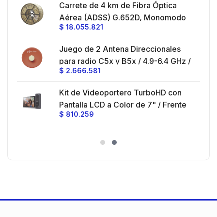
es
Carrete de 4 km de Fibra Óptica
eo
Aérea (ADSS) G.652D, Monomodo
$
18.055.821
V,
de 24 Hilos, Exterior, Span 200,
Loose Tube
Juego de 2 Antena Direccionales
z,
0 cm
para radio C5x y B5x / 4.9-6.4 GHz /
$
2.666.581
Ganancia 27 dBi / Montaje incluido.
 30
Kit de Videoportero TurboHD con
e y
 al
Pantalla LCD a Color de 7" / Frente
$
810.259
ia
de Calle para Exterior de
Policarbonato / 720p (1 Megapíxel
es
)130° de Visión (Gran Angular)
n