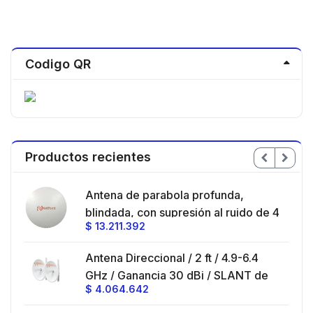
Codigo QR
Productos recientes
en
Antena de parabola profunda,
ble
blindada, con supresión al ruido de 4
$
13.211.392
/
ft, 5.9-7.2 GHz, Ganancia 36 dBi con
SLANT de 45 ° y 90 °, ideal para
es
Antena Direccional / 2 ft / 4.9-6.4
hasta 80 km, Conectores N-hembra,
GHz / Ganancia 30 dBi / SLANT de
montaje con alineación milimétrica.
$
4.064.642
45 ° y 90 ° / Conector N-Hembra /
Montaje y jumpers incluidos.