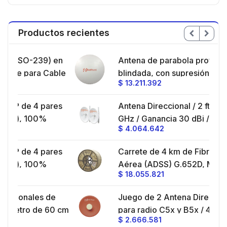
Productos recientes
 en
Antena de parabola profunda,
able
blindada, con supresión al ruido de 4
$
13.211.392
a/
ft, 5.9-7.2 GHz, Ganancia 36 dBi con
SLANT de 45 ° y 90 °, ideal para
res
Antena Direccional / 2 ft / 4.9-6.4
hasta 80 km, Conectores N-hembra,
GHz / Ganancia 30 dBi / SLANT de
montaje con alineación milimétrica.
$
4.064.642
4
45 ° y 90 ° / Conector N-Hembra /
Montaje y jumpers incluidos.
res
Carrete de 4 km de Fibra Óptica
deo
Aérea (ADSS) G.652D, Monomodo
$
18.055.821
UV,
de 24 Hilos, Exterior, Span 200,
Loose Tube
e
Juego de 2 Antena Direccionales
oz,
60 cm
para radio C5x y B5x / 4.9-6.4 GHz /
$
2.666.581
Ganancia 27 dBi / Montaje incluido.