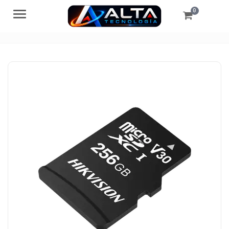
0
Menú