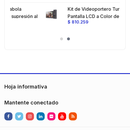
a 30
Kit de Videoportero TurboHD con
je y
n al
Pantalla LCD a Color de 7" / Frente
$
810.259
cia
de Calle para Exterior de
,
Policarbonato / 720p (1 Megapíxel
res
)130° de Visión (Gran Angular)
ón
Hoja informativa
Mantente conectado