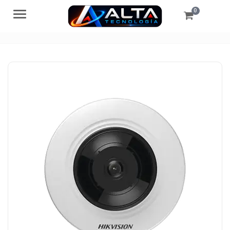
0
Menú