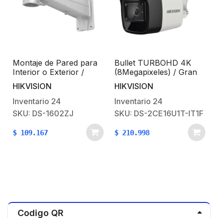
Montaje de Pared para
Bullet TURBOHD 4K
Interior o Exterior /
(8Megapixeles) / Gran
Compatible con Domos
Angular 102º / Lente 2.8
HIKVISION
HIKVISION
PTZ HikVision /
mm / Exterior IP67 / IR
Resistente al agua
EXIR 30 mts / dWDR
Inventario
24
Inventario
24
SKU: DS-1602ZJ
SKU: DS-2CE16U1T-IT1F
$
109.167
$
210.998
Codigo QR