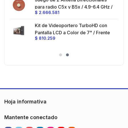
z,
0 cm
para radio C5x y B5x / 4.9-6.4 GHz /
$
2.666.581
Ganancia 27 dBi / Montaje incluido.
 30
Kit de Videoportero TurboHD con
e y
 al
Pantalla LCD a Color de 7" / Frente
$
810.259
ia
de Calle para Exterior de
Policarbonato / 720p (1 Megapíxel
es
)130° de Visión (Gran Angular)
n
Hoja informativa
Mantente conectado