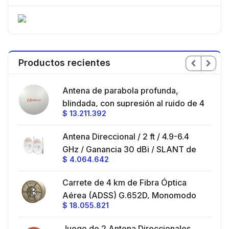
Productos recientes
en
Antena de parabola profunda,
ble
blindada, con supresión al ruido de 4
$
13.211.392
/
ft, 5.9-7.2 GHz, Ganancia 36 dBi con
SLANT de 45 ° y 90 °, ideal para
es
Antena Direccional / 2 ft / 4.9-6.4
hasta 80 km, Conectores N-hembra,
GHz / Ganancia 30 dBi / SLANT de
montaje con alineación milimétrica.
$
4.064.642
45 ° y 90 ° / Conector N-Hembra /
Montaje y jumpers incluidos.
es
Carrete de 4 km de Fibra Óptica
eo
Aérea (ADSS) G.652D, Monomodo
$
18.055.821
V,
de 24 Hilos, Exterior, Span 200,
Loose Tube
Juego de 2 Antena Direccionales