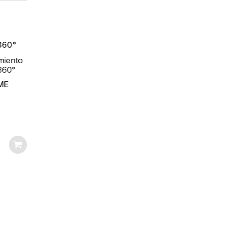
iento
Teclado alfanumérico
60°
programador expansor
de zonas y relevador
E
HONEYWELL HOME
RESIDEO
Inventario
89
SKU: 6164-SP
$
1.141.779