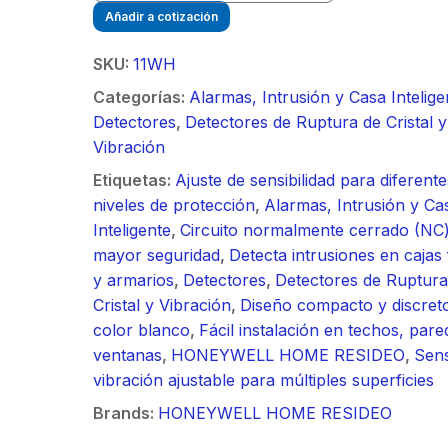
/ Ideal para
90 ° 
o
Vide
Añadir a cotización
sión al ruido
Color de 7" /
supre
m / Conector
30 k
ft, 5.9-7.2
Frente de Calle
de 4 f
mbra /
N-He
SKU:
11WH
 Ganancia 36
para Exterior de
GHz,
aje y jumpers
Monta
Categorías:
Alarmas, Intrusión y Casa Intelige
con SLANT de
Policarbonato /
dBi 
idos.
inclu
Detectores
,
Detectores de Ruptura de Cristal y
y 90 °, ideal
720p (1 Megapíxel
45 ° 
Vibración
 hasta 80 km,
)130° de Visión
para 
ctores N-
(Gran Angular)
Cone
Etiquetas:
Ajuste de sensibilidad para diferente
ra, montaje
hemb
niveles de protección
,
Alarmas, Intrusión y Ca
alineación
con a
Inteligente
,
Circuito normalmente cerrado (NC
étrica.
milim
mayor seguridad
,
Detecta intrusiones en cajas 
y armarios
,
Detectores
,
Detectores de Ruptura
Cristal y Vibración
,
Diseño compacto y discret
color blanco
,
Fácil instalación en techos, pare
ventanas
,
HONEYWELL HOME RESIDEO
,
Sen
vibración ajustable para múltiples superficies
Brands:
HONEYWELL HOME RESIDEO