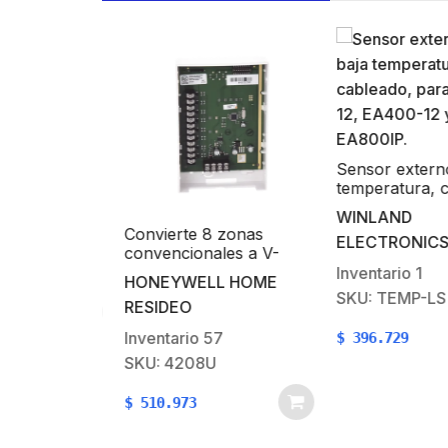
xpansión
8 zonas /
Sensor externo 
con
temperatura, ca
L HOME
ISTA48
para EA200-12
WINLAND
12 y EA800IP.
Convierte 8 zonas
ELECTRONICS
9
convencionales a V-
PLEX con resistencia de
Inventario
1
HONEYWELL HOME
fin de línea
SKU: TEMP-LS
RESIDEO
Inventario
57
$
396.729
SKU: 4208U
$
510.973