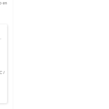
o en
.
C /