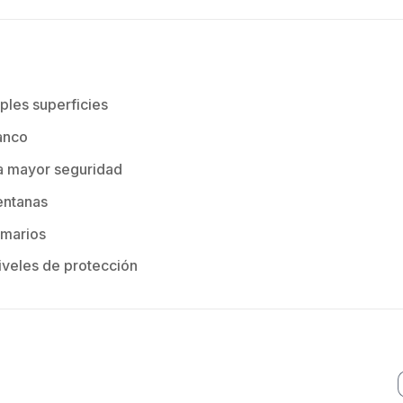
ples superficies
anco
a mayor seguridad
ventanas
rmarios
niveles de protección