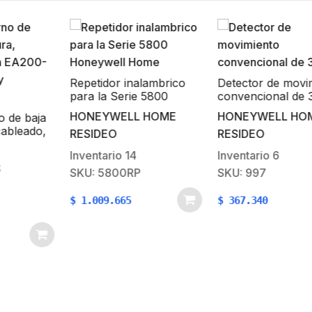
Repetidor inalambrico
Detector de movim
para la Serie 5800
convencional de 3
Honeywell Home
HONEYWELL HOME
HONEYWELL HOM
de baja
bleado,
RESIDEO
RESIDEO
, EA400-
Inventario
14
Inventario
6
SKU: 5800RP
SKU: 997
$
1.009.665
$
367.340