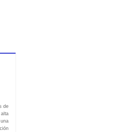
s de
alta
 una
ción