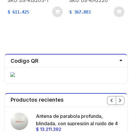
SKU: DS-KIS203-T
SKU: DS-KH2220
$
611.425
$
367.883
Codigo QR
Productos recientes
en
Antena de parabola profunda,
ble
blindada, con supresión al ruido de 4
$
13.211.392
/
ft, 5.9-7.2 GHz, Ganancia 36 dBi con