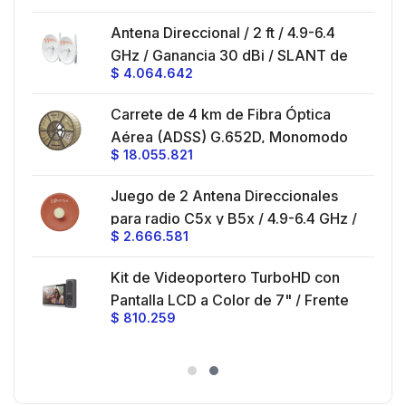
SLANT de 45 ° y 90 °, ideal para
es
Antena Direccional / 2 ft / 4.9-6.4
hasta 80 km, Conectores N-hembra,
GHz / Ganancia 30 dBi / SLANT de
montaje con alineación milimétrica.
$
4.064.642
45 ° y 90 ° / Conector N-Hembra /
Montaje y jumpers incluidos.
es
Carrete de 4 km de Fibra Óptica
eo
Aérea (ADSS) G.652D, Monomodo
$
18.055.821
V,
de 24 Hilos, Exterior, Span 200,
Loose Tube
Juego de 2 Antena Direccionales
z,
0 cm
para radio C5x y B5x / 4.9-6.4 GHz /
$
2.666.581
Ganancia 27 dBi / Montaje incluido.
 30
Kit de Videoportero TurboHD con
e y
 al
Pantalla LCD a Color de 7" / Frente
$
810.259
ia
de Calle para Exterior de
Policarbonato / 720p (1 Megapíxel
es
)130° de Visión (Gran Angular)
n