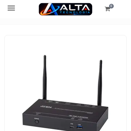
0
Menú