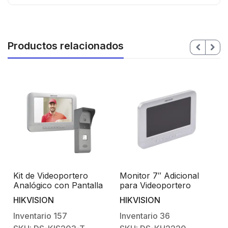
Productos relacionados
Kit de Videoportero
Monitor 7″ Adicional
Analógico con Pantalla
para Videoportero
LCD a Color de 7″ /
Análogo DS-KIS202 /
HIKVISION
HIKVISION
Frente de Calle para
DS-KIS203
Exterior IP65
Inventario
157
Inventario
36